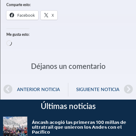
Comparte esto:
Facebook
X
Me gusta esto:
Déjanos un comentario
ANTERIOR NOTICIA
SIGUIENTE NOTICIA
Últimas noticias
Á𝗻𝗰𝗮𝘀𝗵 𝗮𝗰𝗼𝗴𝗶ó 𝗹𝗮𝘀 𝗽𝗿𝗶𝗺𝗲𝗿𝗮𝘀 100 𝗺𝗶𝗹𝗹𝗮𝘀 𝗱𝗲
𝘂𝗹𝘁𝗿𝗮𝘁𝗿𝗮𝗶𝗹 𝗾𝘂𝗲 𝘂𝗻𝗶𝗲𝗿𝗼𝗻 𝗹𝗼𝘀 𝗔𝗻𝗱𝗲𝘀 𝗰𝗼𝗻 𝗲𝗹
𝗣𝗮𝗰í𝗳𝗶𝗰𝗼