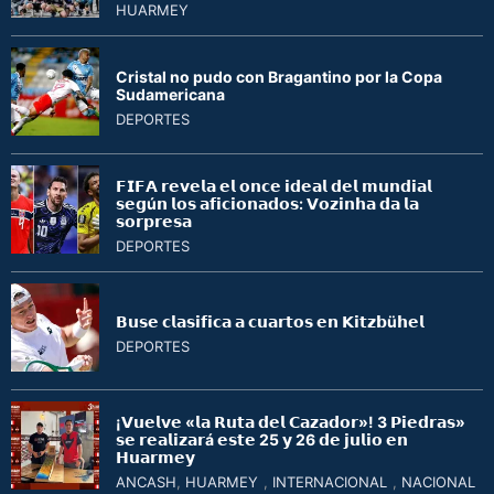
HUARMEY
Cristal no pudo con Bragantino por la Copa
Sudamericana
DEPORTES
𝗙𝗜𝗙𝗔 𝗿𝗲𝘃𝗲𝗹𝗮 𝗲𝗹 𝗼𝗻𝗰𝗲 𝗶𝗱𝗲𝗮𝗹 𝗱𝗲𝗹 𝗺𝘂𝗻𝗱𝗶𝗮𝗹
𝘀𝗲𝗴ú𝗻 𝗹𝗼𝘀 𝗮𝗳𝗶𝗰𝗶𝗼𝗻𝗮𝗱𝗼𝘀: 𝗩𝗼𝘇𝗶𝗻𝗵𝗮 𝗱𝗮 𝗹𝗮
𝘀𝗼𝗿𝗽𝗿𝗲𝘀𝗮
DEPORTES
𝗕𝘂𝘀𝗲 𝗰𝗹𝗮𝘀𝗶𝗳𝗶𝗰𝗮 𝗮 𝗰𝘂𝗮𝗿𝘁𝗼𝘀 𝗲𝗻 𝗞𝗶𝘁𝘇𝗯ü𝗵𝗲𝗹
DEPORTES
¡𝗩𝘂𝗲𝗹𝘃𝗲 «𝗹𝗮 𝗥𝘂𝘁𝗮 𝗱𝗲𝗹 𝗖𝗮𝘇𝗮𝗱𝗼𝗿»! 3 𝗣𝗶𝗲𝗱𝗿𝗮𝘀»
𝘀𝗲 𝗿𝗲𝗮𝗹𝗶𝘇𝗮𝗿á 𝗲𝘀𝘁𝗲 25 𝘆 26 𝗱𝗲 𝗷𝘂𝗹𝗶𝗼 𝗲𝗻
𝗛𝘂𝗮𝗿𝗺𝗲𝘆
ANCASH
,
HUARMEY
,
INTERNACIONAL
,
NACIONAL