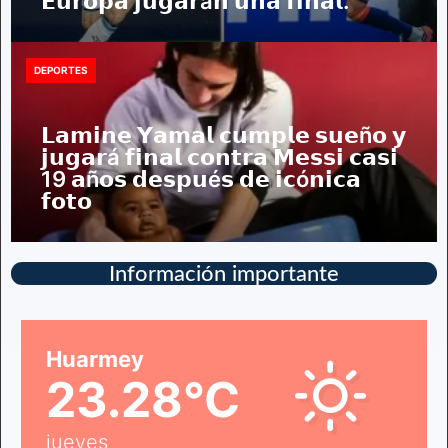
𝗘𝘂𝗿𝗼𝗽𝗮 𝗷𝘂𝗴𝗮𝗿á𝗻 𝘂𝗻𝗮 𝗳𝗶𝗻𝗮𝗹.
DEPORTES
𝗟𝗮𝗺𝗶𝗻𝗲 𝗬𝗮𝗺𝗮𝗹 𝗰𝘂𝗺𝗽𝗹𝗲 𝘀𝘂𝗲ñ𝗼 𝘆
𝗷𝘂𝗴𝗮𝗿á 𝗳𝗶𝗻𝗮𝗹 𝗰𝗼𝗻𝘁𝗿𝗮 𝗠𝗲𝘀𝘀𝗶 𝗰𝗮𝘀𝗶
19 𝗮ñ𝗼𝘀 𝗱𝗲𝘀𝗽𝘂é𝘀 𝗱𝗲 𝗶𝗰ó𝗻𝗶𝗰𝗮
𝗳𝗼𝘁𝗼
Información importante
Huarmey
23.28°C
jueves