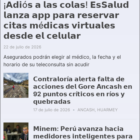
¡𝗔𝗱𝗶ó𝘀 𝗮 𝗹𝗮𝘀 𝗰𝗼𝗹𝗮𝘀! 𝗘𝘀𝗦𝗮𝗹𝘂𝗱
𝗹𝗮𝗻𝘇𝗮 𝗮𝗽𝗽 𝗽𝗮𝗿𝗮 𝗿𝗲𝘀𝗲𝗿𝘃𝗮𝗿
𝗰𝗶𝘁𝗮𝘀 𝗺é𝗱𝗶𝗰𝗮𝘀 𝘃𝗶𝗿𝘁𝘂𝗮𝗹𝗲𝘀
𝗱𝗲𝘀𝗱𝗲 𝗲𝗹 𝗰𝗲𝗹𝘂𝗹𝗮𝗿
22 de julio de 2026
Asegurados podrán elegir al médico, la fecha y el
horario de su teleconsulta sin acudir
𝗖𝗼𝗻𝘁𝗿𝗮𝗹𝗼𝗿í𝗮 𝗮𝗹𝗲𝗿𝘁𝗮 𝗳𝗮𝗹𝘁𝗮 𝗱𝗲
𝗮𝗰𝗰𝗶𝗼𝗻𝗲𝘀 𝗱𝗲𝗹 𝗚𝗼𝗿𝗲 𝗔𝗻𝗰𝗮𝘀𝗵 𝗲𝗻
92 𝗽𝘂𝗻𝘁𝗼𝘀 𝗰𝗿í𝘁𝗶𝗰𝗼𝘀 𝗲𝗻 𝗿í𝗼𝘀 𝘆
𝗾𝘂𝗲𝗯𝗿𝗮𝗱𝗮𝘀
17 de julio de 2026
ANCASH
,
HUARMEY
𝗠𝗶𝗻𝗲𝗺: 𝗣𝗲𝗿ú 𝗮𝘃𝗮𝗻𝘇𝗮 𝗵𝗮𝗰𝗶𝗮
𝗺𝗲𝗱𝗶𝗱𝗼𝗿𝗲𝘀 𝗶𝗻𝘁𝗲𝗹𝗶𝗴𝗲𝗻𝘁𝗲𝘀 𝗽𝗮𝗿𝗮