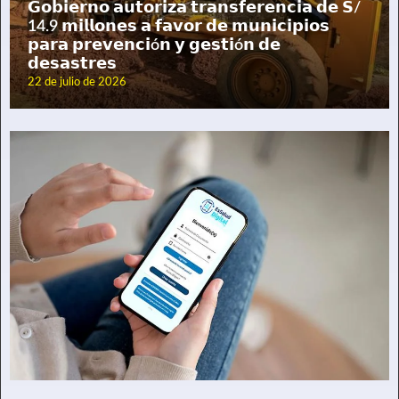
𝗚𝗼𝗯𝗶𝗲𝗿𝗻𝗼 𝗮𝘂𝘁𝗼𝗿𝗶𝘇𝗮 𝘁𝗿𝗮𝗻𝘀𝗳𝗲𝗿𝗲𝗻𝗰𝗶𝗮 𝗱𝗲 𝗦/
14.9 𝗺𝗶𝗹𝗹𝗼𝗻𝗲𝘀 𝗮 𝗳𝗮𝘃𝗼𝗿 𝗱𝗲 𝗺𝘂𝗻𝗶𝗰𝗶𝗽𝗶𝗼𝘀
𝗽𝗮𝗿𝗮 𝗽𝗿𝗲𝘃𝗲𝗻𝗰𝗶ó𝗻 𝘆 𝗴𝗲𝘀𝘁𝗶ó𝗻 𝗱𝗲
𝗱𝗲𝘀𝗮𝘀𝘁𝗿𝗲𝘀
22 de julio de 2026