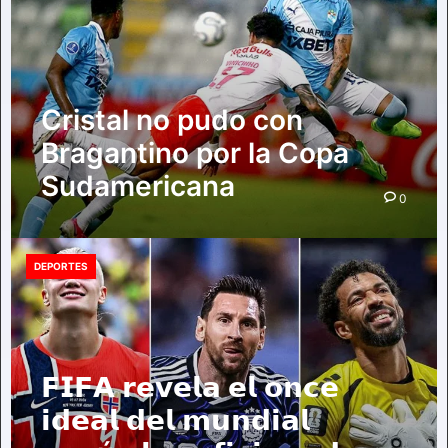
Cristal no pudo con
Bragantino por la Copa
Sudamericana
0
DEPORTES
𝗙𝗜𝗙𝗔 𝗿𝗲𝘃𝗲𝗹𝗮 𝗲𝗹 𝗼𝗻𝗰𝗲
𝗶𝗱𝗲𝗮𝗹 𝗱𝗲𝗹 𝗺𝘂𝗻𝗱𝗶𝗮𝗹