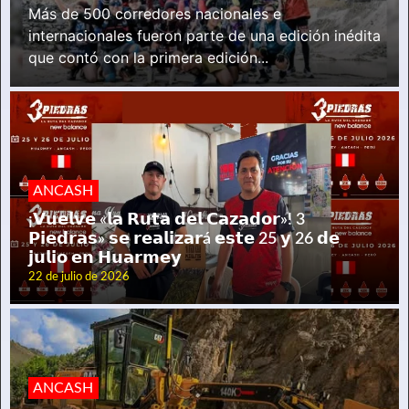
Más de 500 corredores nacionales e
internacionales fueron parte de una edición inédita
que contó con la primera edición...
ANCASH
¡𝗩𝘂𝗲𝗹𝘃𝗲 «𝗹𝗮 𝗥𝘂𝘁𝗮 𝗱𝗲𝗹 𝗖𝗮𝘇𝗮𝗱𝗼𝗿»! 3
𝗣𝗶𝗲𝗱𝗿𝗮𝘀» 𝘀𝗲 𝗿𝗲𝗮𝗹𝗶𝘇𝗮𝗿á 𝗲𝘀𝘁𝗲 25 𝘆 26 𝗱𝗲
𝗷𝘂𝗹𝗶𝗼 𝗲𝗻 𝗛𝘂𝗮𝗿𝗺𝗲𝘆
22 de julio de 2026
ANCASH