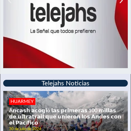
Telejahs Noticias
HUARMEY
Á𝗻𝗰𝗮𝘀𝗵 𝗮𝗰𝗼𝗴𝗶ó 𝗹𝗮𝘀 𝗽𝗿𝗶𝗺𝗲𝗿𝗮𝘀 100 𝗺𝗶𝗹𝗹𝗮𝘀
𝗱𝗲 𝘂𝗹𝘁𝗿𝗮𝘁𝗿𝗮𝗶𝗹 𝗾𝘂𝗲 𝘂𝗻𝗶𝗲𝗿𝗼𝗻 𝗹𝗼𝘀 𝗔𝗻𝗱𝗲𝘀 𝗰𝗼𝗻
𝗲𝗹 𝗣𝗮𝗰í𝗳𝗶𝗰𝗼
30 de julio de 2026