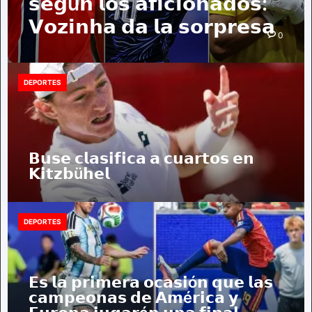
𝘀𝗲𝗴ú𝗻 𝗹𝗼𝘀 𝗮𝗳𝗶𝗰𝗶𝗼𝗻𝗮𝗱𝗼𝘀:
𝗩𝗼𝘇𝗶𝗻𝗵𝗮 𝗱𝗮 𝗹𝗮 𝘀𝗼𝗿𝗽𝗿𝗲𝘀𝗮
0
DEPORTES
𝗕𝘂𝘀𝗲 𝗰𝗹𝗮𝘀𝗶𝗳𝗶𝗰𝗮 𝗮 𝗰𝘂𝗮𝗿𝘁𝗼𝘀 𝗲𝗻
𝗞𝗶𝘁𝘇𝗯ü𝗵𝗲𝗹
DEPORTES
𝗘𝘀 𝗹𝗮 𝗽𝗿𝗶𝗺𝗲𝗿𝗮 𝗼𝗰𝗮𝘀𝗶ó𝗻 𝗾𝘂𝗲 𝗹𝗮𝘀
𝗰𝗮𝗺𝗽𝗲𝗼𝗻𝗮𝘀 𝗱𝗲 𝗔𝗺é𝗿𝗶𝗰𝗮 𝘆