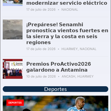
𝗺𝗼𝗱𝗲𝗿𝗻𝗶𝘇𝗮𝗿 𝘀𝗲𝗿𝘃𝗶𝗰𝗶𝗼 𝗲𝗹é𝗰𝘁𝗿𝗶𝗰𝗼
17 de julio de 2026
NACIONAL
¡𝗣𝗿𝗲𝗽á𝗿𝗲𝘀𝗲! 𝗦𝗲𝗻𝗮𝗺𝗵𝗶
𝗽𝗿𝗼𝗻𝗼𝘀𝘁𝗶𝗰𝗮 𝘃𝗶𝗲𝗻𝘁𝗼𝘀 𝗳𝘂𝗲𝗿𝘁𝗲𝘀 𝗲𝗻
𝗹𝗮 𝘀𝗶𝗲𝗿𝗿𝗮 𝘆 𝗹𝗮 𝗰𝗼𝘀𝘁𝗮 𝗲𝗻 𝘀𝗲𝗶𝘀
𝗿𝗲𝗴𝗶𝗼𝗻𝗲𝘀
17 de julio de 2026
HUARMEY
,
NACIONAL
𝗣𝗿𝗲𝗺𝗶𝗼𝘀 𝗣𝗿𝗼𝗔𝗰𝘁𝗶𝘃𝗼2026
𝗴𝗮𝗹𝗮𝗿𝗱𝗼𝗻𝗼 𝗮 𝗔𝗻𝘁𝗮𝗺𝗶𝗻𝗮
10 de julio de 2026
ANCASH
,
HUARMEY
Deportes
DEPORTES