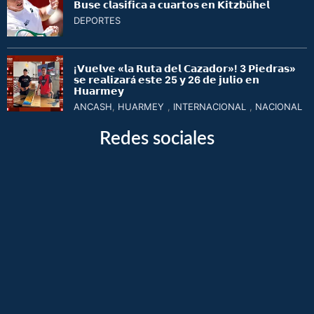
𝗕𝘂𝘀𝗲 𝗰𝗹𝗮𝘀𝗶𝗳𝗶𝗰𝗮 𝗮 𝗰𝘂𝗮𝗿𝘁𝗼𝘀 𝗲𝗻 𝗞𝗶𝘁𝘇𝗯ü𝗵𝗲𝗹
DEPORTES
¡𝗩𝘂𝗲𝗹𝘃𝗲 «𝗹𝗮 𝗥𝘂𝘁𝗮 𝗱𝗲𝗹 𝗖𝗮𝘇𝗮𝗱𝗼𝗿»! 3 𝗣𝗶𝗲𝗱𝗿𝗮𝘀»
𝘀𝗲 𝗿𝗲𝗮𝗹𝗶𝘇𝗮𝗿á 𝗲𝘀𝘁𝗲 25 𝘆 26 𝗱𝗲 𝗷𝘂𝗹𝗶𝗼 𝗲𝗻
𝗛𝘂𝗮𝗿𝗺𝗲𝘆
ANCASH
,
HUARMEY
,
INTERNACIONAL
,
NACIONAL
Redes sociales