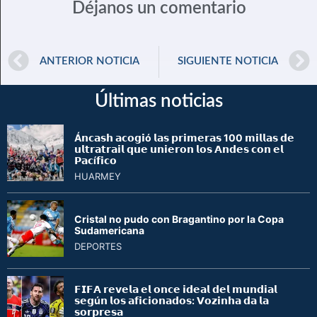
Déjanos un comentario
ANTERIOR NOTICIA
SIGUIENTE NOTICIA
Últimas noticias
Á𝗻𝗰𝗮𝘀𝗵 𝗮𝗰𝗼𝗴𝗶ó 𝗹𝗮𝘀 𝗽𝗿𝗶𝗺𝗲𝗿𝗮𝘀 100 𝗺𝗶𝗹𝗹𝗮𝘀 𝗱𝗲
𝘂𝗹𝘁𝗿𝗮𝘁𝗿𝗮𝗶𝗹 𝗾𝘂𝗲 𝘂𝗻𝗶𝗲𝗿𝗼𝗻 𝗹𝗼𝘀 𝗔𝗻𝗱𝗲𝘀 𝗰𝗼𝗻 𝗲𝗹
𝗣𝗮𝗰í𝗳𝗶𝗰𝗼
HUARMEY
Cristal no pudo con Bragantino por la Copa
Sudamericana
DEPORTES
𝗙𝗜𝗙𝗔 𝗿𝗲𝘃𝗲𝗹𝗮 𝗲𝗹 𝗼𝗻𝗰𝗲 𝗶𝗱𝗲𝗮𝗹 𝗱𝗲𝗹 𝗺𝘂𝗻𝗱𝗶𝗮𝗹
𝘀𝗲𝗴ú𝗻 𝗹𝗼𝘀 𝗮𝗳𝗶𝗰𝗶𝗼𝗻𝗮𝗱𝗼𝘀: 𝗩𝗼𝘇𝗶𝗻𝗵𝗮 𝗱𝗮 𝗹𝗮
𝘀𝗼𝗿𝗽𝗿𝗲𝘀𝗮