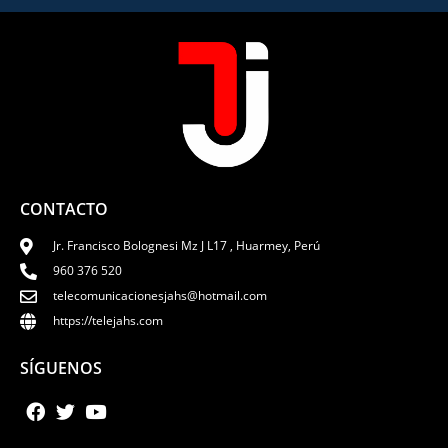
CONTACTO
Jr. Francisco Bolognesi Mz J L17 , Huarmey, Perú
960 376 520
telecomunicacionesjahs@hotmail.com
https://telejahs.com
SÍGUENOS