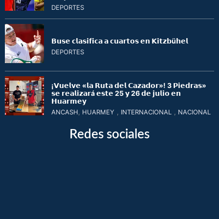
DEPORTES
𝗕𝘂𝘀𝗲 𝗰𝗹𝗮𝘀𝗶𝗳𝗶𝗰𝗮 𝗮 𝗰𝘂𝗮𝗿𝘁𝗼𝘀 𝗲𝗻 𝗞𝗶𝘁𝘇𝗯ü𝗵𝗲𝗹
DEPORTES
¡𝗩𝘂𝗲𝗹𝘃𝗲 «𝗹𝗮 𝗥𝘂𝘁𝗮 𝗱𝗲𝗹 𝗖𝗮𝘇𝗮𝗱𝗼𝗿»! 3 𝗣𝗶𝗲𝗱𝗿𝗮𝘀»
𝘀𝗲 𝗿𝗲𝗮𝗹𝗶𝘇𝗮𝗿á 𝗲𝘀𝘁𝗲 25 𝘆 26 𝗱𝗲 𝗷𝘂𝗹𝗶𝗼 𝗲𝗻
𝗛𝘂𝗮𝗿𝗺𝗲𝘆
ANCASH
,
HUARMEY
,
INTERNACIONAL
,
NACIONAL
Redes sociales