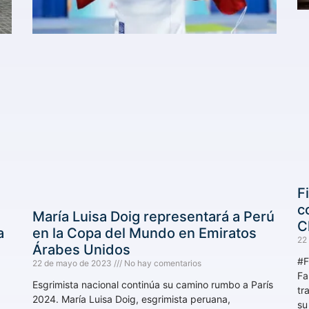
F
c
María Luisa Doig representará a Perú
C
a
en la Copa del Mundo en Emiratos
22
Árabes Unidos
#F
22 de mayo de 2023
No hay comentarios
Fa
Esgrimista nacional continúa su camino rumbo a París
tr
2024. María Luisa Doig, esgrimista peruana,
su