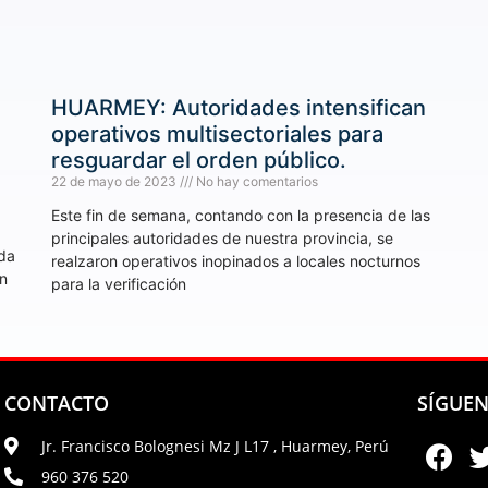
HUARMEY: Autoridades intensifican
operativos multisectoriales para
resguardar el orden público.
22 de mayo de 2023
No hay comentarios
Este fin de semana, contando con la presencia de las
principales autoridades de nuestra provincia, se
ada
realzaron operativos inopinados a locales nocturnos
én
para la verificación
CONTACTO
SÍGUE
Jr. Francisco Bolognesi Mz J L17 , Huarmey, Perú
960 376 520