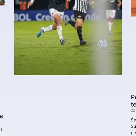
P
t
22
ue
Se
Su
es
pe