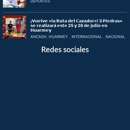
DEPORTES
¡𝗩𝘂𝗲𝗹𝘃𝗲 «𝗹𝗮 𝗥𝘂𝘁𝗮 𝗱𝗲𝗹 𝗖𝗮𝘇𝗮𝗱𝗼𝗿»! 3 𝗣𝗶𝗲𝗱𝗿𝗮𝘀»
𝘀𝗲 𝗿𝗲𝗮𝗹𝗶𝘇𝗮𝗿á 𝗲𝘀𝘁𝗲 25 𝘆 26 𝗱𝗲 𝗷𝘂𝗹𝗶𝗼 𝗲𝗻
𝗛𝘂𝗮𝗿𝗺𝗲𝘆
ANCASH
,
HUARMEY
,
INTERNACIONAL
,
NACIONAL
Redes sociales