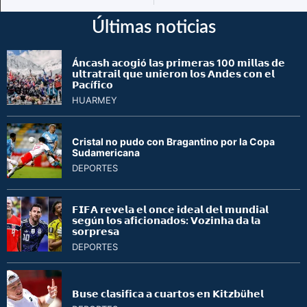
Últimas noticias
Á𝗻𝗰𝗮𝘀𝗵 𝗮𝗰𝗼𝗴𝗶ó 𝗹𝗮𝘀 𝗽𝗿𝗶𝗺𝗲𝗿𝗮𝘀 100 𝗺𝗶𝗹𝗹𝗮𝘀 𝗱𝗲
𝘂𝗹𝘁𝗿𝗮𝘁𝗿𝗮𝗶𝗹 𝗾𝘂𝗲 𝘂𝗻𝗶𝗲𝗿𝗼𝗻 𝗹𝗼𝘀 𝗔𝗻𝗱𝗲𝘀 𝗰𝗼𝗻 𝗲𝗹
𝗣𝗮𝗰í𝗳𝗶𝗰𝗼
HUARMEY
Cristal no pudo con Bragantino por la Copa
Sudamericana
DEPORTES
𝗙𝗜𝗙𝗔 𝗿𝗲𝘃𝗲𝗹𝗮 𝗲𝗹 𝗼𝗻𝗰𝗲 𝗶𝗱𝗲𝗮𝗹 𝗱𝗲𝗹 𝗺𝘂𝗻𝗱𝗶𝗮𝗹
𝘀𝗲𝗴ú𝗻 𝗹𝗼𝘀 𝗮𝗳𝗶𝗰𝗶𝗼𝗻𝗮𝗱𝗼𝘀: 𝗩𝗼𝘇𝗶𝗻𝗵𝗮 𝗱𝗮 𝗹𝗮
𝘀𝗼𝗿𝗽𝗿𝗲𝘀𝗮
DEPORTES
𝗕𝘂𝘀𝗲 𝗰𝗹𝗮𝘀𝗶𝗳𝗶𝗰𝗮 𝗮 𝗰𝘂𝗮𝗿𝘁𝗼𝘀 𝗲𝗻 𝗞𝗶𝘁𝘇𝗯ü𝗵𝗲𝗹