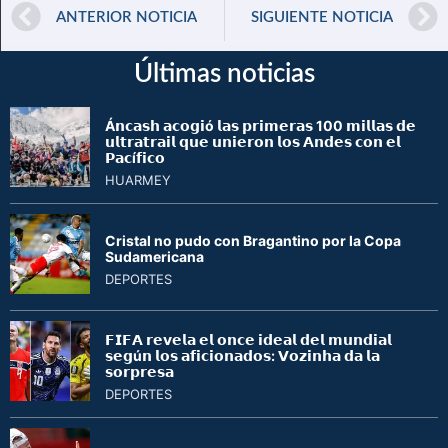
ANTERIOR NOTICIA
SIGUIENTE NOTICIA
Últimas noticias
Á𝗻𝗰𝗮𝘀𝗵 𝗮𝗰𝗼𝗴𝗶ó 𝗹𝗮𝘀 𝗽𝗿𝗶𝗺𝗲𝗿𝗮𝘀 100 𝗺𝗶𝗹𝗹𝗮𝘀 𝗱𝗲
𝘂𝗹𝘁𝗿𝗮𝘁𝗿𝗮𝗶𝗹 𝗾𝘂𝗲 𝘂𝗻𝗶𝗲𝗿𝗼𝗻 𝗹𝗼𝘀 𝗔𝗻𝗱𝗲𝘀 𝗰𝗼𝗻 𝗲𝗹
𝗣𝗮𝗰í𝗳𝗶𝗰𝗼
HUARMEY
Cristal no pudo con Bragantino por la Copa
Sudamericana
DEPORTES
𝗙𝗜𝗙𝗔 𝗿𝗲𝘃𝗲𝗹𝗮 𝗲𝗹 𝗼𝗻𝗰𝗲 𝗶𝗱𝗲𝗮𝗹 𝗱𝗲𝗹 𝗺𝘂𝗻𝗱𝗶𝗮𝗹
𝘀𝗲𝗴ú𝗻 𝗹𝗼𝘀 𝗮𝗳𝗶𝗰𝗶𝗼𝗻𝗮𝗱𝗼𝘀: 𝗩𝗼𝘇𝗶𝗻𝗵𝗮 𝗱𝗮 𝗹𝗮
𝘀𝗼𝗿𝗽𝗿𝗲𝘀𝗮
DEPORTES