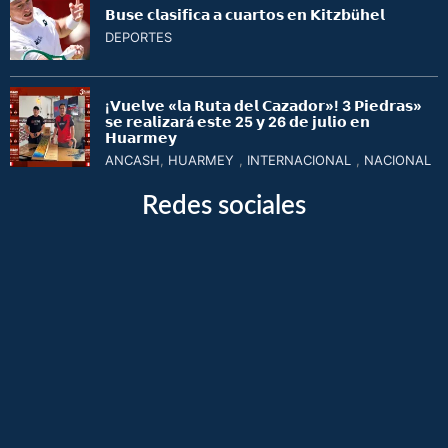
𝗕𝘂𝘀𝗲 𝗰𝗹𝗮𝘀𝗶𝗳𝗶𝗰𝗮 𝗮 𝗰𝘂𝗮𝗿𝘁𝗼𝘀 𝗲𝗻 𝗞𝗶𝘁𝘇𝗯ü𝗵𝗲𝗹
DEPORTES
¡𝗩𝘂𝗲𝗹𝘃𝗲 «𝗹𝗮 𝗥𝘂𝘁𝗮 𝗱𝗲𝗹 𝗖𝗮𝘇𝗮𝗱𝗼𝗿»! 3 𝗣𝗶𝗲𝗱𝗿𝗮𝘀»
𝘀𝗲 𝗿𝗲𝗮𝗹𝗶𝘇𝗮𝗿á 𝗲𝘀𝘁𝗲 25 𝘆 26 𝗱𝗲 𝗷𝘂𝗹𝗶𝗼 𝗲𝗻
𝗛𝘂𝗮𝗿𝗺𝗲𝘆
ANCASH
,
HUARMEY
,
INTERNACIONAL
,
NACIONAL
Redes sociales