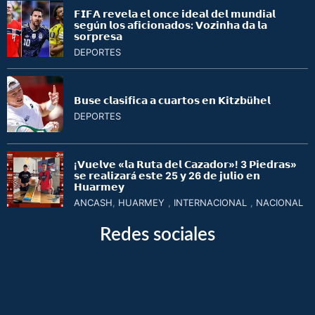
𝗙𝗜𝗙𝗔 𝗿𝗲𝘃𝗲𝗹𝗮 𝗲𝗹 𝗼𝗻𝗰𝗲 𝗶𝗱𝗲𝗮𝗹 𝗱𝗲𝗹 𝗺𝘂𝗻𝗱𝗶𝗮𝗹
𝘀𝗲𝗴ú𝗻 𝗹𝗼𝘀 𝗮𝗳𝗶𝗰𝗶𝗼𝗻𝗮𝗱𝗼𝘀: 𝗩𝗼𝘇𝗶𝗻𝗵𝗮 𝗱𝗮 𝗹𝗮
𝘀𝗼𝗿𝗽𝗿𝗲𝘀𝗮
DEPORTES
𝗕𝘂𝘀𝗲 𝗰𝗹𝗮𝘀𝗶𝗳𝗶𝗰𝗮 𝗮 𝗰𝘂𝗮𝗿𝘁𝗼𝘀 𝗲𝗻 𝗞𝗶𝘁𝘇𝗯ü𝗵𝗲𝗹
DEPORTES
¡𝗩𝘂𝗲𝗹𝘃𝗲 «𝗹𝗮 𝗥𝘂𝘁𝗮 𝗱𝗲𝗹 𝗖𝗮𝘇𝗮𝗱𝗼𝗿»! 3 𝗣𝗶𝗲𝗱𝗿𝗮𝘀»
𝘀𝗲 𝗿𝗲𝗮𝗹𝗶𝘇𝗮𝗿á 𝗲𝘀𝘁𝗲 25 𝘆 26 𝗱𝗲 𝗷𝘂𝗹𝗶𝗼 𝗲𝗻
𝗛𝘂𝗮𝗿𝗺𝗲𝘆
ANCASH
,
HUARMEY
,
INTERNACIONAL
,
NACIONAL
Redes sociales