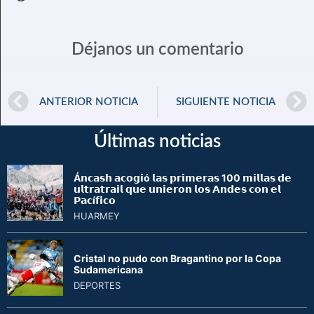
Déjanos un comentario
ANTERIOR NOTICIA
SIGUIENTE NOTICIA
Últimas noticias
Á𝗻𝗰𝗮𝘀𝗵 𝗮𝗰𝗼𝗴𝗶ó 𝗹𝗮𝘀 𝗽𝗿𝗶𝗺𝗲𝗿𝗮𝘀 100 𝗺𝗶𝗹𝗹𝗮𝘀 𝗱𝗲
𝘂𝗹𝘁𝗿𝗮𝘁𝗿𝗮𝗶𝗹 𝗾𝘂𝗲 𝘂𝗻𝗶𝗲𝗿𝗼𝗻 𝗹𝗼𝘀 𝗔𝗻𝗱𝗲𝘀 𝗰𝗼𝗻 𝗲𝗹
𝗣𝗮𝗰í𝗳𝗶𝗰𝗼
HUARMEY
Cristal no pudo con Bragantino por la Copa
Sudamericana
DEPORTES