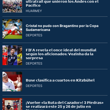
𝘂𝗹𝘁𝗿𝗮𝘁𝗿𝗮𝗶𝗹 𝗾𝘂𝗲 𝘂𝗻𝗶𝗲𝗿𝗼𝗻 𝗹𝗼𝘀 𝗔𝗻𝗱𝗲𝘀 𝗰𝗼𝗻 𝗲𝗹
𝗣𝗮𝗰í𝗳𝗶𝗰𝗼
HUARMEY
Cristal no pudo con Bragantino por la Copa
Sudamericana
DEPORTES
𝗙𝗜𝗙𝗔 𝗿𝗲𝘃𝗲𝗹𝗮 𝗲𝗹 𝗼𝗻𝗰𝗲 𝗶𝗱𝗲𝗮𝗹 𝗱𝗲𝗹 𝗺𝘂𝗻𝗱𝗶𝗮𝗹
𝘀𝗲𝗴ú𝗻 𝗹𝗼𝘀 𝗮𝗳𝗶𝗰𝗶𝗼𝗻𝗮𝗱𝗼𝘀: 𝗩𝗼𝘇𝗶𝗻𝗵𝗮 𝗱𝗮 𝗹𝗮
𝘀𝗼𝗿𝗽𝗿𝗲𝘀𝗮
DEPORTES
𝗕𝘂𝘀𝗲 𝗰𝗹𝗮𝘀𝗶𝗳𝗶𝗰𝗮 𝗮 𝗰𝘂𝗮𝗿𝘁𝗼𝘀 𝗲𝗻 𝗞𝗶𝘁𝘇𝗯ü𝗵𝗲𝗹
DEPORTES
¡𝗩𝘂𝗲𝗹𝘃𝗲 «𝗹𝗮 𝗥𝘂𝘁𝗮 𝗱𝗲𝗹 𝗖𝗮𝘇𝗮𝗱𝗼𝗿»! 3 𝗣𝗶𝗲𝗱𝗿𝗮𝘀»
𝘀𝗲 𝗿𝗲𝗮𝗹𝗶𝘇𝗮𝗿á 𝗲𝘀𝘁𝗲 25 𝘆 26 𝗱𝗲 𝗷𝘂𝗹𝗶𝗼 𝗲𝗻