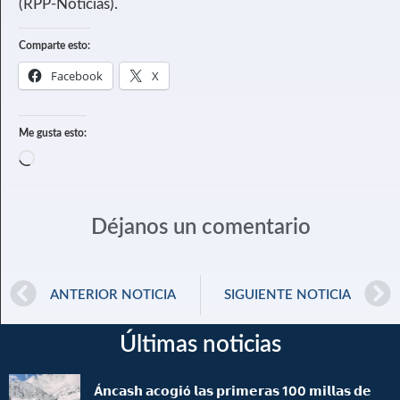
(RPP-Noticias).
Comparte esto:
Facebook
X
Me gusta esto:
Déjanos un comentario
ANTERIOR NOTICIA
SIGUIENTE NOTICIA
Últimas noticias
Á𝗻𝗰𝗮𝘀𝗵 𝗮𝗰𝗼𝗴𝗶ó 𝗹𝗮𝘀 𝗽𝗿𝗶𝗺𝗲𝗿𝗮𝘀 100 𝗺𝗶𝗹𝗹𝗮𝘀 𝗱𝗲