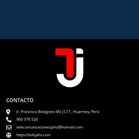
CONTACTO
Jr. Francisco Bolognesi Mz J L17 , Huarmey, Perú
960 376 520
telecomunicacionesjahs@hotmail.com
https://telejahs.com