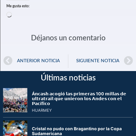
Me gusta esto:
Déjanos un comentario
ANTERIOR NOTICIA
SIGUIENTE NOTICIA
Últimas noticias
Á𝗻𝗰𝗮𝘀𝗵 𝗮𝗰𝗼𝗴𝗶ó 𝗹𝗮𝘀 𝗽𝗿𝗶𝗺𝗲𝗿𝗮𝘀 100 𝗺𝗶𝗹𝗹𝗮𝘀 𝗱𝗲
𝘂𝗹𝘁𝗿𝗮𝘁𝗿𝗮𝗶𝗹 𝗾𝘂𝗲 𝘂𝗻𝗶𝗲𝗿𝗼𝗻 𝗹𝗼𝘀 𝗔𝗻𝗱𝗲𝘀 𝗰𝗼𝗻 𝗲𝗹
𝗣𝗮𝗰í𝗳𝗶𝗰𝗼
HUARMEY
Cristal no pudo con Bragantino por la Copa
Sudamericana