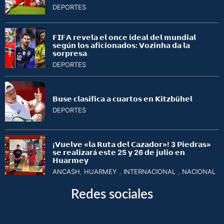
DEPORTES
𝗙𝗜𝗙𝗔 𝗿𝗲𝘃𝗲𝗹𝗮 𝗲𝗹 𝗼𝗻𝗰𝗲 𝗶𝗱𝗲𝗮𝗹 𝗱𝗲𝗹 𝗺𝘂𝗻𝗱𝗶𝗮𝗹
𝘀𝗲𝗴ú𝗻 𝗹𝗼𝘀 𝗮𝗳𝗶𝗰𝗶𝗼𝗻𝗮𝗱𝗼𝘀: 𝗩𝗼𝘇𝗶𝗻𝗵𝗮 𝗱𝗮 𝗹𝗮
𝘀𝗼𝗿𝗽𝗿𝗲𝘀𝗮
DEPORTES
𝗕𝘂𝘀𝗲 𝗰𝗹𝗮𝘀𝗶𝗳𝗶𝗰𝗮 𝗮 𝗰𝘂𝗮𝗿𝘁𝗼𝘀 𝗲𝗻 𝗞𝗶𝘁𝘇𝗯ü𝗵𝗲𝗹
DEPORTES
¡𝗩𝘂𝗲𝗹𝘃𝗲 «𝗹𝗮 𝗥𝘂𝘁𝗮 𝗱𝗲𝗹 𝗖𝗮𝘇𝗮𝗱𝗼𝗿»! 3 𝗣𝗶𝗲𝗱𝗿𝗮𝘀»
𝘀𝗲 𝗿𝗲𝗮𝗹𝗶𝘇𝗮𝗿á 𝗲𝘀𝘁𝗲 25 𝘆 26 𝗱𝗲 𝗷𝘂𝗹𝗶𝗼 𝗲𝗻
𝗛𝘂𝗮𝗿𝗺𝗲𝘆
ANCASH
,
HUARMEY
,
INTERNACIONAL
,
NACIONAL
Redes sociales