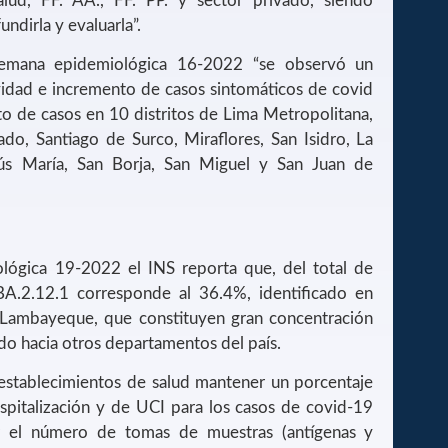
alud, FF. AA., FF. PP. y sector privado, siendo
ndirla y evaluarla”.
semana epidemiológica 16-2022 “se observó un
vidad e incremento de casos sintomáticos de covid
to de casos en 10 distritos de Lima Metropolitana,
ado, Santiago de Surco, Miraflores, San Isidro, La
ús María, San Borja, San Miguel y San Juan de
lógica 19-2022 el INS reporta que, del total de
 BA.2.12.1 corresponde al 36.4%, identificado en
Lambayeque, que constituyen gran concentración
ado hacia otros departamentos del país.
 establecimientos de salud mantener un porcentaje
spitalización y de UCI para los casos de covid-19
ar el número de tomas de muestras (antígenas y