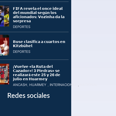
𝗙𝗜𝗙𝗔 𝗿𝗲𝘃𝗲𝗹𝗮 𝗲𝗹 𝗼𝗻𝗰𝗲 𝗶𝗱𝗲𝗮𝗹
𝗱𝗲𝗹 𝗺𝘂𝗻𝗱𝗶𝗮𝗹 𝘀𝗲𝗴ú𝗻 𝗹𝗼𝘀
𝗮𝗳𝗶𝗰𝗶𝗼𝗻𝗮𝗱𝗼𝘀: 𝗩𝗼𝘇𝗶𝗻𝗵𝗮 𝗱𝗮 𝗹𝗮
𝘀𝗼𝗿𝗽𝗿𝗲𝘀𝗮
DEPORTES
𝗕𝘂𝘀𝗲 𝗰𝗹𝗮𝘀𝗶𝗳𝗶𝗰𝗮 𝗮 𝗰𝘂𝗮𝗿𝘁𝗼𝘀 𝗲𝗻
𝗞𝗶𝘁𝘇𝗯ü𝗵𝗲𝗹
DEPORTES
¡𝗩𝘂𝗲𝗹𝘃𝗲 «𝗹𝗮 𝗥𝘂𝘁𝗮 𝗱𝗲𝗹
𝗖𝗮𝘇𝗮𝗱𝗼𝗿»! 3 𝗣𝗶𝗲𝗱𝗿𝗮𝘀» 𝘀𝗲
𝗿𝗲𝗮𝗹𝗶𝘇𝗮𝗿á 𝗲𝘀𝘁𝗲 25 𝘆 26 𝗱𝗲
𝗷𝘂𝗹𝗶𝗼 𝗲𝗻 𝗛𝘂𝗮𝗿𝗺𝗲𝘆
ANCASH
,
HUARMEY
,
INTERNACIONAL
,
NACIONAL
Redes sociales