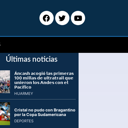
S
Últimas noticias
Á𝗻𝗰𝗮𝘀𝗵 𝗮𝗰𝗼𝗴𝗶ó 𝗹𝗮𝘀 𝗽𝗿𝗶𝗺𝗲𝗿𝗮𝘀
100 𝗺𝗶𝗹𝗹𝗮𝘀 𝗱𝗲 𝘂𝗹𝘁𝗿𝗮𝘁𝗿𝗮𝗶𝗹 𝗾𝘂𝗲
𝘂𝗻𝗶𝗲𝗿𝗼𝗻 𝗹𝗼𝘀 𝗔𝗻𝗱𝗲𝘀 𝗰𝗼𝗻 𝗲𝗹
𝗣𝗮𝗰í𝗳𝗶𝗰𝗼
HUARMEY
Cristal no pudo con Bragantino
por la Copa Sudamericana
DEPORTES