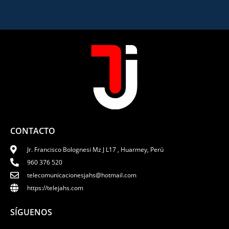
CONTACTO
Jr. Francisco Bolognesi Mz J L17 , Huarmey, Perú
960 376 520
telecomunicacionesjahs@hotmail.com
https://telejahs.com
SÍGUENOS