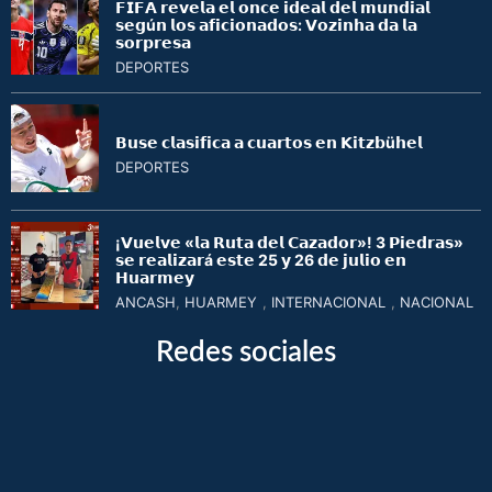
𝗙𝗜𝗙𝗔 𝗿𝗲𝘃𝗲𝗹𝗮 𝗲𝗹 𝗼𝗻𝗰𝗲 𝗶𝗱𝗲𝗮𝗹 𝗱𝗲𝗹 𝗺𝘂𝗻𝗱𝗶𝗮𝗹
𝘀𝗲𝗴ú𝗻 𝗹𝗼𝘀 𝗮𝗳𝗶𝗰𝗶𝗼𝗻𝗮𝗱𝗼𝘀: 𝗩𝗼𝘇𝗶𝗻𝗵𝗮 𝗱𝗮 𝗹𝗮
𝘀𝗼𝗿𝗽𝗿𝗲𝘀𝗮
DEPORTES
𝗕𝘂𝘀𝗲 𝗰𝗹𝗮𝘀𝗶𝗳𝗶𝗰𝗮 𝗮 𝗰𝘂𝗮𝗿𝘁𝗼𝘀 𝗲𝗻 𝗞𝗶𝘁𝘇𝗯ü𝗵𝗲𝗹
DEPORTES
¡𝗩𝘂𝗲𝗹𝘃𝗲 «𝗹𝗮 𝗥𝘂𝘁𝗮 𝗱𝗲𝗹 𝗖𝗮𝘇𝗮𝗱𝗼𝗿»! 3 𝗣𝗶𝗲𝗱𝗿𝗮𝘀»
𝘀𝗲 𝗿𝗲𝗮𝗹𝗶𝘇𝗮𝗿á 𝗲𝘀𝘁𝗲 25 𝘆 26 𝗱𝗲 𝗷𝘂𝗹𝗶𝗼 𝗲𝗻
𝗛𝘂𝗮𝗿𝗺𝗲𝘆
ANCASH
,
HUARMEY
,
INTERNACIONAL
,
NACIONAL
Redes sociales