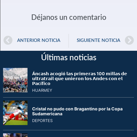
Déjanos un comentario
ANTERIOR NOTICIA
SIGUIENTE NOTICIA
Últimas noticias
Á𝗻𝗰𝗮𝘀𝗵 𝗮𝗰𝗼𝗴𝗶ó 𝗹𝗮𝘀 𝗽𝗿𝗶𝗺𝗲𝗿𝗮𝘀 100 𝗺𝗶𝗹𝗹𝗮𝘀 𝗱𝗲
𝘂𝗹𝘁𝗿𝗮𝘁𝗿𝗮𝗶𝗹 𝗾𝘂𝗲 𝘂𝗻𝗶𝗲𝗿𝗼𝗻 𝗹𝗼𝘀 𝗔𝗻𝗱𝗲𝘀 𝗰𝗼𝗻 𝗲𝗹
𝗣𝗮𝗰í𝗳𝗶𝗰𝗼
HUARMEY
Cristal no pudo con Bragantino por la Copa
Sudamericana
DEPORTES