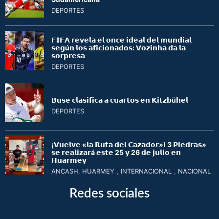
DEPORTES
𝗙𝗜𝗙𝗔 𝗿𝗲𝘃𝗲𝗹𝗮 𝗲𝗹 𝗼𝗻𝗰𝗲 𝗶𝗱𝗲𝗮𝗹 𝗱𝗲𝗹 𝗺𝘂𝗻𝗱𝗶𝗮𝗹
𝘀𝗲𝗴ú𝗻 𝗹𝗼𝘀 𝗮𝗳𝗶𝗰𝗶𝗼𝗻𝗮𝗱𝗼𝘀: 𝗩𝗼𝘇𝗶𝗻𝗵𝗮 𝗱𝗮 𝗹𝗮
𝘀𝗼𝗿𝗽𝗿𝗲𝘀𝗮
DEPORTES
𝗕𝘂𝘀𝗲 𝗰𝗹𝗮𝘀𝗶𝗳𝗶𝗰𝗮 𝗮 𝗰𝘂𝗮𝗿𝘁𝗼𝘀 𝗲𝗻 𝗞𝗶𝘁𝘇𝗯ü𝗵𝗲𝗹
DEPORTES
¡𝗩𝘂𝗲𝗹𝘃𝗲 «𝗹𝗮 𝗥𝘂𝘁𝗮 𝗱𝗲𝗹 𝗖𝗮𝘇𝗮𝗱𝗼𝗿»! 3 𝗣𝗶𝗲𝗱𝗿𝗮𝘀»
𝘀𝗲 𝗿𝗲𝗮𝗹𝗶𝘇𝗮𝗿á 𝗲𝘀𝘁𝗲 25 𝘆 26 𝗱𝗲 𝗷𝘂𝗹𝗶𝗼 𝗲𝗻
𝗛𝘂𝗮𝗿𝗺𝗲𝘆
ANCASH
,
HUARMEY
,
INTERNACIONAL
,
NACIONAL
Redes sociales