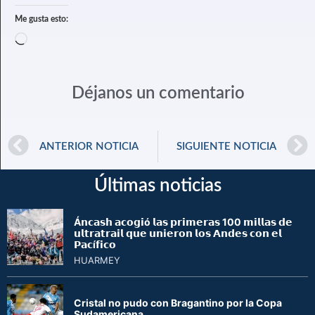
Me gusta esto:
Déjanos un comentario
ANTERIOR NOTICIA
SIGUIENTE NOTICIA
Últimas noticias
Á𝗻𝗰𝗮𝘀𝗵 𝗮𝗰𝗼𝗴𝗶ó 𝗹𝗮𝘀 𝗽𝗿𝗶𝗺𝗲𝗿𝗮𝘀 100 𝗺𝗶𝗹𝗹𝗮𝘀 𝗱𝗲
𝘂𝗹𝘁𝗿𝗮𝘁𝗿𝗮𝗶𝗹 𝗾𝘂𝗲 𝘂𝗻𝗶𝗲𝗿𝗼𝗻 𝗹𝗼𝘀 𝗔𝗻𝗱𝗲𝘀 𝗰𝗼𝗻 𝗲𝗹
𝗣𝗮𝗰í𝗳𝗶𝗰𝗼
HUARMEY
Cristal no pudo con Bragantino por la Copa
Sudamericana