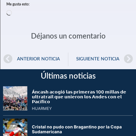
Me gusta esto:
Déjanos un comentario
ANTERIOR NOTICIA
SIGUIENTE NOTICIA
Últimas noticias
Á𝗻𝗰𝗮𝘀𝗵 𝗮𝗰𝗼𝗴𝗶ó 𝗹𝗮𝘀 𝗽𝗿𝗶𝗺𝗲𝗿𝗮𝘀 100 𝗺𝗶𝗹𝗹𝗮𝘀 𝗱𝗲
𝘂𝗹𝘁𝗿𝗮𝘁𝗿𝗮𝗶𝗹 𝗾𝘂𝗲 𝘂𝗻𝗶𝗲𝗿𝗼𝗻 𝗹𝗼𝘀 𝗔𝗻𝗱𝗲𝘀 𝗰𝗼𝗻 𝗲𝗹
𝗣𝗮𝗰í𝗳𝗶𝗰𝗼
HUARMEY
Cristal no pudo con Bragantino por la Copa
Sudamericana