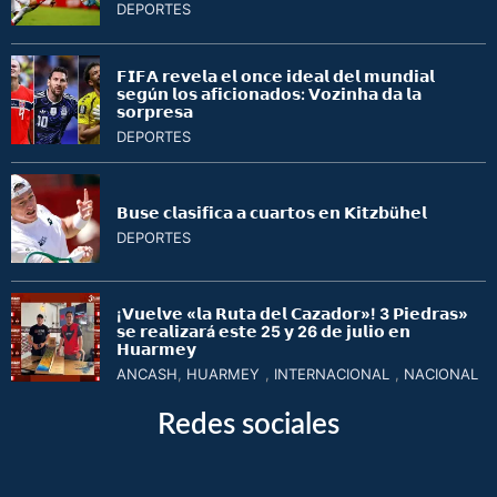
DEPORTES
𝗙𝗜𝗙𝗔 𝗿𝗲𝘃𝗲𝗹𝗮 𝗲𝗹 𝗼𝗻𝗰𝗲 𝗶𝗱𝗲𝗮𝗹 𝗱𝗲𝗹 𝗺𝘂𝗻𝗱𝗶𝗮𝗹
𝘀𝗲𝗴ú𝗻 𝗹𝗼𝘀 𝗮𝗳𝗶𝗰𝗶𝗼𝗻𝗮𝗱𝗼𝘀: 𝗩𝗼𝘇𝗶𝗻𝗵𝗮 𝗱𝗮 𝗹𝗮
𝘀𝗼𝗿𝗽𝗿𝗲𝘀𝗮
DEPORTES
𝗕𝘂𝘀𝗲 𝗰𝗹𝗮𝘀𝗶𝗳𝗶𝗰𝗮 𝗮 𝗰𝘂𝗮𝗿𝘁𝗼𝘀 𝗲𝗻 𝗞𝗶𝘁𝘇𝗯ü𝗵𝗲𝗹
DEPORTES
¡𝗩𝘂𝗲𝗹𝘃𝗲 «𝗹𝗮 𝗥𝘂𝘁𝗮 𝗱𝗲𝗹 𝗖𝗮𝘇𝗮𝗱𝗼𝗿»! 3 𝗣𝗶𝗲𝗱𝗿𝗮𝘀»
𝘀𝗲 𝗿𝗲𝗮𝗹𝗶𝘇𝗮𝗿á 𝗲𝘀𝘁𝗲 25 𝘆 26 𝗱𝗲 𝗷𝘂𝗹𝗶𝗼 𝗲𝗻
𝗛𝘂𝗮𝗿𝗺𝗲𝘆
ANCASH
,
HUARMEY
,
INTERNACIONAL
,
NACIONAL
Redes sociales