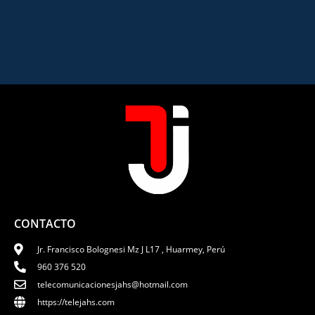
CONTACTO
Jr. Francisco Bolognesi Mz J L17 , Huarmey, Perú
960 376 520
telecomunicacionesjahs@hotmail.com
https://telejahs.com