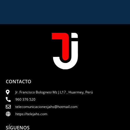
CONTACTO
Jr. Francisco Bolognesi Mz J L17 , Huarmey, Perú
960 376 520
telecomunicacionesjahs@hotmail.com
https://telejahs.com
SÍGUENOS