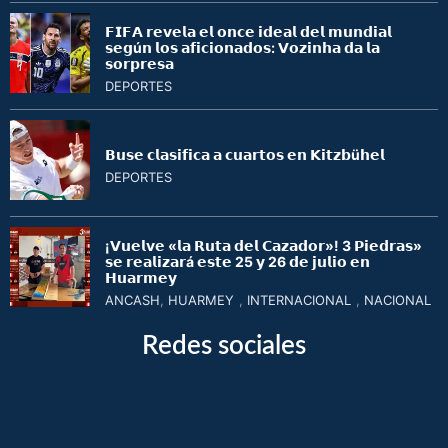
𝗙𝗜𝗙𝗔 𝗿𝗲𝘃𝗲𝗹𝗮 𝗲𝗹 𝗼𝗻𝗰𝗲 𝗶𝗱𝗲𝗮𝗹 𝗱𝗲𝗹 𝗺𝘂𝗻𝗱𝗶𝗮𝗹
𝘀𝗲𝗴ú𝗻 𝗹𝗼𝘀 𝗮𝗳𝗶𝗰𝗶𝗼𝗻𝗮𝗱𝗼𝘀: 𝗩𝗼𝘇𝗶𝗻𝗵𝗮 𝗱𝗮 𝗹𝗮
𝘀𝗼𝗿𝗽𝗿𝗲𝘀𝗮
DEPORTES
𝗕𝘂𝘀𝗲 𝗰𝗹𝗮𝘀𝗶𝗳𝗶𝗰𝗮 𝗮 𝗰𝘂𝗮𝗿𝘁𝗼𝘀 𝗲𝗻 𝗞𝗶𝘁𝘇𝗯ü𝗵𝗲𝗹
DEPORTES
¡𝗩𝘂𝗲𝗹𝘃𝗲 «𝗹𝗮 𝗥𝘂𝘁𝗮 𝗱𝗲𝗹 𝗖𝗮𝘇𝗮𝗱𝗼𝗿»! 3 𝗣𝗶𝗲𝗱𝗿𝗮𝘀»
𝘀𝗲 𝗿𝗲𝗮𝗹𝗶𝘇𝗮𝗿á 𝗲𝘀𝘁𝗲 25 𝘆 26 𝗱𝗲 𝗷𝘂𝗹𝗶𝗼 𝗲𝗻
𝗛𝘂𝗮𝗿𝗺𝗲𝘆
ANCASH
,
HUARMEY
,
INTERNACIONAL
,
NACIONAL
Redes sociales