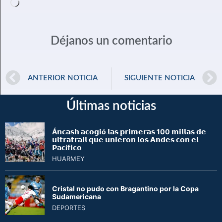
Déjanos un comentario
ANTERIOR NOTICIA
SIGUIENTE NOTICIA
Últimas noticias
Á𝗻𝗰𝗮𝘀𝗵 𝗮𝗰𝗼𝗴𝗶ó 𝗹𝗮𝘀 𝗽𝗿𝗶𝗺𝗲𝗿𝗮𝘀 100 𝗺𝗶𝗹𝗹𝗮𝘀 𝗱𝗲
𝘂𝗹𝘁𝗿𝗮𝘁𝗿𝗮𝗶𝗹 𝗾𝘂𝗲 𝘂𝗻𝗶𝗲𝗿𝗼𝗻 𝗹𝗼𝘀 𝗔𝗻𝗱𝗲𝘀 𝗰𝗼𝗻 𝗲𝗹
𝗣𝗮𝗰í𝗳𝗶𝗰𝗼
HUARMEY
Cristal no pudo con Bragantino por la Copa
Sudamericana
DEPORTES