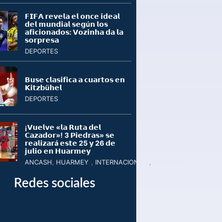
𝗙𝗜𝗙𝗔 𝗿𝗲𝘃𝗲𝗹𝗮 𝗲𝗹 𝗼𝗻𝗰𝗲 𝗶𝗱𝗲𝗮𝗹
𝗱𝗲𝗹 𝗺𝘂𝗻𝗱𝗶𝗮𝗹 𝘀𝗲𝗴ú𝗻 𝗹𝗼𝘀
𝗮𝗳𝗶𝗰𝗶𝗼𝗻𝗮𝗱𝗼𝘀: 𝗩𝗼𝘇𝗶𝗻𝗵𝗮 𝗱𝗮 𝗹𝗮
𝘀𝗼𝗿𝗽𝗿𝗲𝘀𝗮
DEPORTES
𝗕𝘂𝘀𝗲 𝗰𝗹𝗮𝘀𝗶𝗳𝗶𝗰𝗮 𝗮 𝗰𝘂𝗮𝗿𝘁𝗼𝘀 𝗲𝗻
𝗞𝗶𝘁𝘇𝗯ü𝗵𝗲𝗹
DEPORTES
¡𝗩𝘂𝗲𝗹𝘃𝗲 «𝗹𝗮 𝗥𝘂𝘁𝗮 𝗱𝗲𝗹
𝗖𝗮𝘇𝗮𝗱𝗼𝗿»! 3 𝗣𝗶𝗲𝗱𝗿𝗮𝘀» 𝘀𝗲
𝗿𝗲𝗮𝗹𝗶𝘇𝗮𝗿á 𝗲𝘀𝘁𝗲 25 𝘆 26 𝗱𝗲
𝗷𝘂𝗹𝗶𝗼 𝗲𝗻 𝗛𝘂𝗮𝗿𝗺𝗲𝘆
ANCASH
,
HUARMEY
,
INTERNACIONAL
,
NACIONAL
Redes sociales