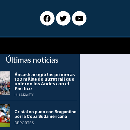
S
Últimas noticias
Á𝗻𝗰𝗮𝘀𝗵 𝗮𝗰𝗼𝗴𝗶ó 𝗹𝗮𝘀 𝗽𝗿𝗶𝗺𝗲𝗿𝗮𝘀
100 𝗺𝗶𝗹𝗹𝗮𝘀 𝗱𝗲 𝘂𝗹𝘁𝗿𝗮𝘁𝗿𝗮𝗶𝗹 𝗾𝘂𝗲
𝘂𝗻𝗶𝗲𝗿𝗼𝗻 𝗹𝗼𝘀 𝗔𝗻𝗱𝗲𝘀 𝗰𝗼𝗻 𝗲𝗹
𝗣𝗮𝗰í𝗳𝗶𝗰𝗼
HUARMEY
Cristal no pudo con Bragantino
por la Copa Sudamericana
DEPORTES