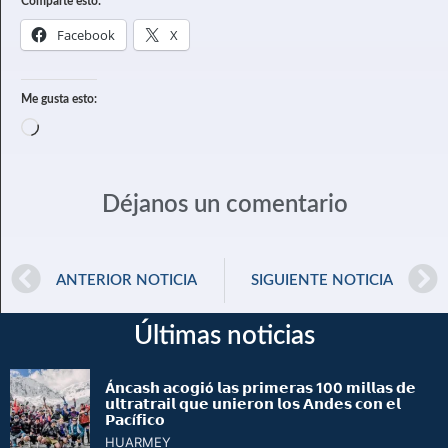
Comparte esto:
Facebook
X
Me gusta esto:
Déjanos un comentario
ANTERIOR NOTICIA
SIGUIENTE NOTICIA
Últimas noticias
Á𝗻𝗰𝗮𝘀𝗵 𝗮𝗰𝗼𝗴𝗶ó 𝗹𝗮𝘀 𝗽𝗿𝗶𝗺𝗲𝗿𝗮𝘀 100 𝗺𝗶𝗹𝗹𝗮𝘀 𝗱𝗲
𝘂𝗹𝘁𝗿𝗮𝘁𝗿𝗮𝗶𝗹 𝗾𝘂𝗲 𝘂𝗻𝗶𝗲𝗿𝗼𝗻 𝗹𝗼𝘀 𝗔𝗻𝗱𝗲𝘀 𝗰𝗼𝗻 𝗲𝗹
𝗣𝗮𝗰í𝗳𝗶𝗰𝗼
HUARMEY