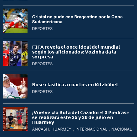
Cristal no pudo con Bragantino por la Copa
Sudamericana
DEPORTES
𝗙𝗜𝗙𝗔 𝗿𝗲𝘃𝗲𝗹𝗮 𝗲𝗹 𝗼𝗻𝗰𝗲 𝗶𝗱𝗲𝗮𝗹 𝗱𝗲𝗹 𝗺𝘂𝗻𝗱𝗶𝗮𝗹
𝘀𝗲𝗴ú𝗻 𝗹𝗼𝘀 𝗮𝗳𝗶𝗰𝗶𝗼𝗻𝗮𝗱𝗼𝘀: 𝗩𝗼𝘇𝗶𝗻𝗵𝗮 𝗱𝗮 𝗹𝗮
𝘀𝗼𝗿𝗽𝗿𝗲𝘀𝗮
DEPORTES
𝗕𝘂𝘀𝗲 𝗰𝗹𝗮𝘀𝗶𝗳𝗶𝗰𝗮 𝗮 𝗰𝘂𝗮𝗿𝘁𝗼𝘀 𝗲𝗻 𝗞𝗶𝘁𝘇𝗯ü𝗵𝗲𝗹
DEPORTES
¡𝗩𝘂𝗲𝗹𝘃𝗲 «𝗹𝗮 𝗥𝘂𝘁𝗮 𝗱𝗲𝗹 𝗖𝗮𝘇𝗮𝗱𝗼𝗿»! 3 𝗣𝗶𝗲𝗱𝗿𝗮𝘀»
𝘀𝗲 𝗿𝗲𝗮𝗹𝗶𝘇𝗮𝗿á 𝗲𝘀𝘁𝗲 25 𝘆 26 𝗱𝗲 𝗷𝘂𝗹𝗶𝗼 𝗲𝗻
𝗛𝘂𝗮𝗿𝗺𝗲𝘆
ANCASH
,
HUARMEY
,
INTERNACIONAL
,
NACIONAL