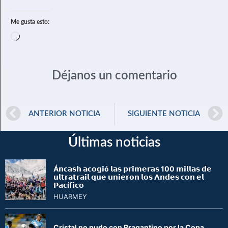
Me gusta esto:
Déjanos un comentario
ANTERIOR NOTICIA
SIGUIENTE NOTICIA
Últimas noticias
Á𝗻𝗰𝗮𝘀𝗵 𝗮𝗰𝗼𝗴𝗶ó 𝗹𝗮𝘀 𝗽𝗿𝗶𝗺𝗲𝗿𝗮𝘀 100 𝗺𝗶𝗹𝗹𝗮𝘀 𝗱𝗲
𝘂𝗹𝘁𝗿𝗮𝘁𝗿𝗮𝗶𝗹 𝗾𝘂𝗲 𝘂𝗻𝗶𝗲𝗿𝗼𝗻 𝗹𝗼𝘀 𝗔𝗻𝗱𝗲𝘀 𝗰𝗼𝗻 𝗲𝗹
𝗣𝗮𝗰í𝗳𝗶𝗰𝗼
HUARMEY
Cristal no pudo con Bragantino por la Copa