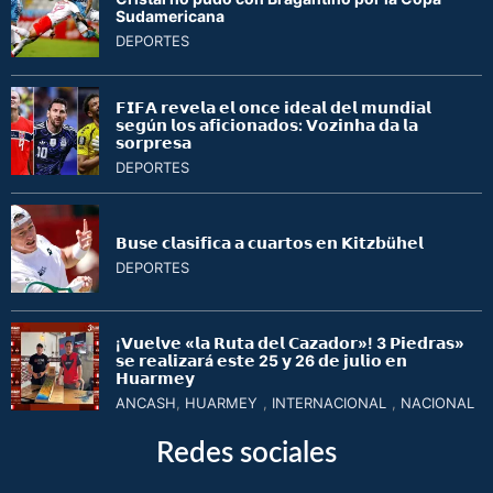
Sudamericana
DEPORTES
𝗙𝗜𝗙𝗔 𝗿𝗲𝘃𝗲𝗹𝗮 𝗲𝗹 𝗼𝗻𝗰𝗲 𝗶𝗱𝗲𝗮𝗹 𝗱𝗲𝗹 𝗺𝘂𝗻𝗱𝗶𝗮𝗹
𝘀𝗲𝗴ú𝗻 𝗹𝗼𝘀 𝗮𝗳𝗶𝗰𝗶𝗼𝗻𝗮𝗱𝗼𝘀: 𝗩𝗼𝘇𝗶𝗻𝗵𝗮 𝗱𝗮 𝗹𝗮
𝘀𝗼𝗿𝗽𝗿𝗲𝘀𝗮
DEPORTES
𝗕𝘂𝘀𝗲 𝗰𝗹𝗮𝘀𝗶𝗳𝗶𝗰𝗮 𝗮 𝗰𝘂𝗮𝗿𝘁𝗼𝘀 𝗲𝗻 𝗞𝗶𝘁𝘇𝗯ü𝗵𝗲𝗹
DEPORTES
¡𝗩𝘂𝗲𝗹𝘃𝗲 «𝗹𝗮 𝗥𝘂𝘁𝗮 𝗱𝗲𝗹 𝗖𝗮𝘇𝗮𝗱𝗼𝗿»! 3 𝗣𝗶𝗲𝗱𝗿𝗮𝘀»
𝘀𝗲 𝗿𝗲𝗮𝗹𝗶𝘇𝗮𝗿á 𝗲𝘀𝘁𝗲 25 𝘆 26 𝗱𝗲 𝗷𝘂𝗹𝗶𝗼 𝗲𝗻
𝗛𝘂𝗮𝗿𝗺𝗲𝘆
ANCASH
,
HUARMEY
,
INTERNACIONAL
,
NACIONAL
Redes sociales