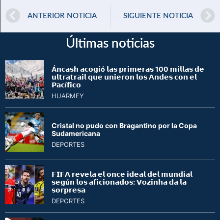
ANTERIOR NOTICIA
SIGUIENTE NOTICIA
Últimas noticias
Á𝗻𝗰𝗮𝘀𝗵 𝗮𝗰𝗼𝗴𝗶ó 𝗹𝗮𝘀 𝗽𝗿𝗶𝗺𝗲𝗿𝗮𝘀 100 𝗺𝗶𝗹𝗹𝗮𝘀 𝗱𝗲
𝘂𝗹𝘁𝗿𝗮𝘁𝗿𝗮𝗶𝗹 𝗾𝘂𝗲 𝘂𝗻𝗶𝗲𝗿𝗼𝗻 𝗹𝗼𝘀 𝗔𝗻𝗱𝗲𝘀 𝗰𝗼𝗻 𝗲𝗹
𝗣𝗮𝗰í𝗳𝗶𝗰𝗼
HUARMEY
Cristal no pudo con Bragantino por la Copa
Sudamericana
DEPORTES
𝗙𝗜𝗙𝗔 𝗿𝗲𝘃𝗲𝗹𝗮 𝗲𝗹 𝗼𝗻𝗰𝗲 𝗶𝗱𝗲𝗮𝗹 𝗱𝗲𝗹 𝗺𝘂𝗻𝗱𝗶𝗮𝗹
𝘀𝗲𝗴ú𝗻 𝗹𝗼𝘀 𝗮𝗳𝗶𝗰𝗶𝗼𝗻𝗮𝗱𝗼𝘀: 𝗩𝗼𝘇𝗶𝗻𝗵𝗮 𝗱𝗮 𝗹𝗮
𝘀𝗼𝗿𝗽𝗿𝗲𝘀𝗮
DEPORTES