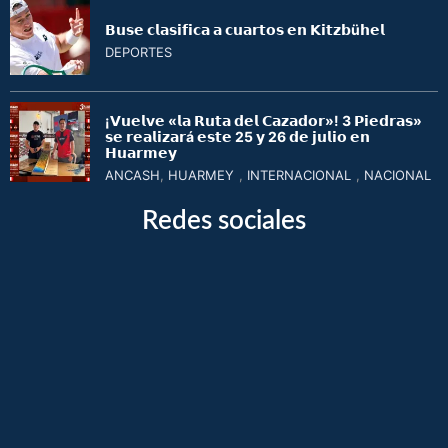
𝗕𝘂𝘀𝗲 𝗰𝗹𝗮𝘀𝗶𝗳𝗶𝗰𝗮 𝗮 𝗰𝘂𝗮𝗿𝘁𝗼𝘀 𝗲𝗻 𝗞𝗶𝘁𝘇𝗯ü𝗵𝗲𝗹
DEPORTES
¡𝗩𝘂𝗲𝗹𝘃𝗲 «𝗹𝗮 𝗥𝘂𝘁𝗮 𝗱𝗲𝗹 𝗖𝗮𝘇𝗮𝗱𝗼𝗿»! 3 𝗣𝗶𝗲𝗱𝗿𝗮𝘀»
𝘀𝗲 𝗿𝗲𝗮𝗹𝗶𝘇𝗮𝗿á 𝗲𝘀𝘁𝗲 25 𝘆 26 𝗱𝗲 𝗷𝘂𝗹𝗶𝗼 𝗲𝗻
𝗛𝘂𝗮𝗿𝗺𝗲𝘆
ANCASH
,
HUARMEY
,
INTERNACIONAL
,
NACIONAL
Redes sociales