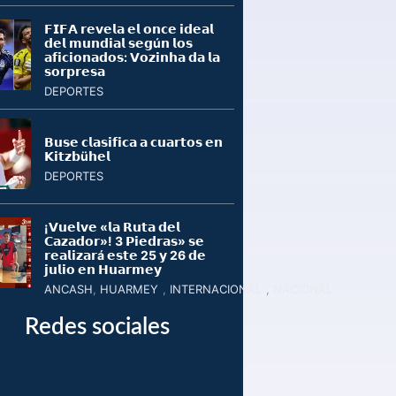
𝗙𝗜𝗙𝗔 𝗿𝗲𝘃𝗲𝗹𝗮 𝗲𝗹 𝗼𝗻𝗰𝗲 𝗶𝗱𝗲𝗮𝗹
𝗱𝗲𝗹 𝗺𝘂𝗻𝗱𝗶𝗮𝗹 𝘀𝗲𝗴ú𝗻 𝗹𝗼𝘀
𝗮𝗳𝗶𝗰𝗶𝗼𝗻𝗮𝗱𝗼𝘀: 𝗩𝗼𝘇𝗶𝗻𝗵𝗮 𝗱𝗮 𝗹𝗮
𝘀𝗼𝗿𝗽𝗿𝗲𝘀𝗮
DEPORTES
𝗕𝘂𝘀𝗲 𝗰𝗹𝗮𝘀𝗶𝗳𝗶𝗰𝗮 𝗮 𝗰𝘂𝗮𝗿𝘁𝗼𝘀 𝗲𝗻
𝗞𝗶𝘁𝘇𝗯ü𝗵𝗲𝗹
DEPORTES
¡𝗩𝘂𝗲𝗹𝘃𝗲 «𝗹𝗮 𝗥𝘂𝘁𝗮 𝗱𝗲𝗹
𝗖𝗮𝘇𝗮𝗱𝗼𝗿»! 3 𝗣𝗶𝗲𝗱𝗿𝗮𝘀» 𝘀𝗲
𝗿𝗲𝗮𝗹𝗶𝘇𝗮𝗿á 𝗲𝘀𝘁𝗲 25 𝘆 26 𝗱𝗲
𝗷𝘂𝗹𝗶𝗼 𝗲𝗻 𝗛𝘂𝗮𝗿𝗺𝗲𝘆
ANCASH
,
HUARMEY
,
INTERNACIONAL
,
NACIONAL
Redes sociales