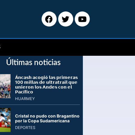
S
Últimas noticias
Á𝗻𝗰𝗮𝘀𝗵 𝗮𝗰𝗼𝗴𝗶ó 𝗹𝗮𝘀 𝗽𝗿𝗶𝗺𝗲𝗿𝗮𝘀
100 𝗺𝗶𝗹𝗹𝗮𝘀 𝗱𝗲 𝘂𝗹𝘁𝗿𝗮𝘁𝗿𝗮𝗶𝗹 𝗾𝘂𝗲
𝘂𝗻𝗶𝗲𝗿𝗼𝗻 𝗹𝗼𝘀 𝗔𝗻𝗱𝗲𝘀 𝗰𝗼𝗻 𝗲𝗹
𝗣𝗮𝗰í𝗳𝗶𝗰𝗼
HUARMEY
Cristal no pudo con Bragantino
por la Copa Sudamericana
DEPORTES