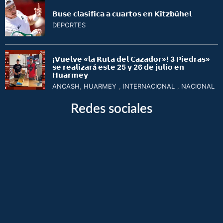
𝗕𝘂𝘀𝗲 𝗰𝗹𝗮𝘀𝗶𝗳𝗶𝗰𝗮 𝗮 𝗰𝘂𝗮𝗿𝘁𝗼𝘀 𝗲𝗻 𝗞𝗶𝘁𝘇𝗯ü𝗵𝗲𝗹
DEPORTES
¡𝗩𝘂𝗲𝗹𝘃𝗲 «𝗹𝗮 𝗥𝘂𝘁𝗮 𝗱𝗲𝗹 𝗖𝗮𝘇𝗮𝗱𝗼𝗿»! 3 𝗣𝗶𝗲𝗱𝗿𝗮𝘀»
𝘀𝗲 𝗿𝗲𝗮𝗹𝗶𝘇𝗮𝗿á 𝗲𝘀𝘁𝗲 25 𝘆 26 𝗱𝗲 𝗷𝘂𝗹𝗶𝗼 𝗲𝗻
𝗛𝘂𝗮𝗿𝗺𝗲𝘆
ANCASH
,
HUARMEY
,
INTERNACIONAL
,
NACIONAL
Redes sociales