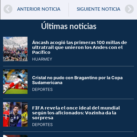
ANTERIOR NOTICIA
SIGUIENTE NOTICIA
Últimas noticias
Á𝗻𝗰𝗮𝘀𝗵 𝗮𝗰𝗼𝗴𝗶ó 𝗹𝗮𝘀 𝗽𝗿𝗶𝗺𝗲𝗿𝗮𝘀 100 𝗺𝗶𝗹𝗹𝗮𝘀 𝗱𝗲
𝘂𝗹𝘁𝗿𝗮𝘁𝗿𝗮𝗶𝗹 𝗾𝘂𝗲 𝘂𝗻𝗶𝗲𝗿𝗼𝗻 𝗹𝗼𝘀 𝗔𝗻𝗱𝗲𝘀 𝗰𝗼𝗻 𝗲𝗹
𝗣𝗮𝗰í𝗳𝗶𝗰𝗼
HUARMEY
Cristal no pudo con Bragantino por la Copa
Sudamericana
DEPORTES
𝗙𝗜𝗙𝗔 𝗿𝗲𝘃𝗲𝗹𝗮 𝗲𝗹 𝗼𝗻𝗰𝗲 𝗶𝗱𝗲𝗮𝗹 𝗱𝗲𝗹 𝗺𝘂𝗻𝗱𝗶𝗮𝗹
𝘀𝗲𝗴ú𝗻 𝗹𝗼𝘀 𝗮𝗳𝗶𝗰𝗶𝗼𝗻𝗮𝗱𝗼𝘀: 𝗩𝗼𝘇𝗶𝗻𝗵𝗮 𝗱𝗮 𝗹𝗮
𝘀𝗼𝗿𝗽𝗿𝗲𝘀𝗮
DEPORTES