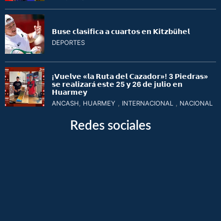
𝗕𝘂𝘀𝗲 𝗰𝗹𝗮𝘀𝗶𝗳𝗶𝗰𝗮 𝗮 𝗰𝘂𝗮𝗿𝘁𝗼𝘀 𝗲𝗻 𝗞𝗶𝘁𝘇𝗯ü𝗵𝗲𝗹
DEPORTES
¡𝗩𝘂𝗲𝗹𝘃𝗲 «𝗹𝗮 𝗥𝘂𝘁𝗮 𝗱𝗲𝗹 𝗖𝗮𝘇𝗮𝗱𝗼𝗿»! 3 𝗣𝗶𝗲𝗱𝗿𝗮𝘀»
𝘀𝗲 𝗿𝗲𝗮𝗹𝗶𝘇𝗮𝗿á 𝗲𝘀𝘁𝗲 25 𝘆 26 𝗱𝗲 𝗷𝘂𝗹𝗶𝗼 𝗲𝗻
𝗛𝘂𝗮𝗿𝗺𝗲𝘆
ANCASH
,
HUARMEY
,
INTERNACIONAL
,
NACIONAL
Redes sociales