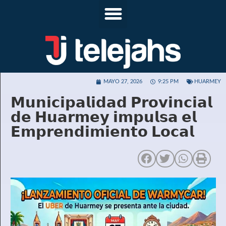
MAYO 27, 2026
9:25 PM
HUARMEY
𝗠𝘂𝗻𝗶𝗰𝗶𝗽𝗮𝗹𝗶𝗱𝗮𝗱 𝗣𝗿𝗼𝘃𝗶𝗻𝗰𝗶𝗮𝗹
𝗱𝗲 𝗛𝘂𝗮𝗿𝗺𝗲𝘆 𝗶𝗺𝗽𝘂𝗹𝘀𝗮 𝗲𝗹
𝗘𝗺𝗽𝗿𝗲𝗻𝗱𝗶𝗺𝗶𝗲𝗻𝘁𝗼 𝗟𝗼𝗰𝗮𝗹