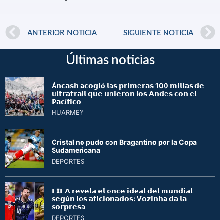
ANTERIOR NOTICIA
SIGUIENTE NOTICIA
Últimas noticias
Á𝗻𝗰𝗮𝘀𝗵 𝗮𝗰𝗼𝗴𝗶ó 𝗹𝗮𝘀 𝗽𝗿𝗶𝗺𝗲𝗿𝗮𝘀 100 𝗺𝗶𝗹𝗹𝗮𝘀 𝗱𝗲
𝘂𝗹𝘁𝗿𝗮𝘁𝗿𝗮𝗶𝗹 𝗾𝘂𝗲 𝘂𝗻𝗶𝗲𝗿𝗼𝗻 𝗹𝗼𝘀 𝗔𝗻𝗱𝗲𝘀 𝗰𝗼𝗻 𝗲𝗹
𝗣𝗮𝗰í𝗳𝗶𝗰𝗼
HUARMEY
Cristal no pudo con Bragantino por la Copa
Sudamericana
DEPORTES
𝗙𝗜𝗙𝗔 𝗿𝗲𝘃𝗲𝗹𝗮 𝗲𝗹 𝗼𝗻𝗰𝗲 𝗶𝗱𝗲𝗮𝗹 𝗱𝗲𝗹 𝗺𝘂𝗻𝗱𝗶𝗮𝗹
𝘀𝗲𝗴ú𝗻 𝗹𝗼𝘀 𝗮𝗳𝗶𝗰𝗶𝗼𝗻𝗮𝗱𝗼𝘀: 𝗩𝗼𝘇𝗶𝗻𝗵𝗮 𝗱𝗮 𝗹𝗮
𝘀𝗼𝗿𝗽𝗿𝗲𝘀𝗮
DEPORTES