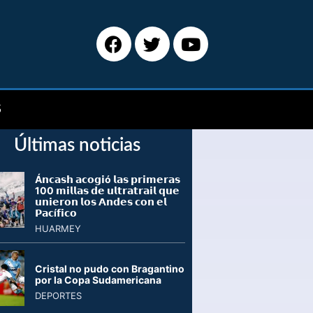
S
Últimas noticias
Á𝗻𝗰𝗮𝘀𝗵 𝗮𝗰𝗼𝗴𝗶ó 𝗹𝗮𝘀 𝗽𝗿𝗶𝗺𝗲𝗿𝗮𝘀
100 𝗺𝗶𝗹𝗹𝗮𝘀 𝗱𝗲 𝘂𝗹𝘁𝗿𝗮𝘁𝗿𝗮𝗶𝗹 𝗾𝘂𝗲
𝘂𝗻𝗶𝗲𝗿𝗼𝗻 𝗹𝗼𝘀 𝗔𝗻𝗱𝗲𝘀 𝗰𝗼𝗻 𝗲𝗹
𝗣𝗮𝗰í𝗳𝗶𝗰𝗼
HUARMEY
Cristal no pudo con Bragantino
por la Copa Sudamericana
DEPORTES