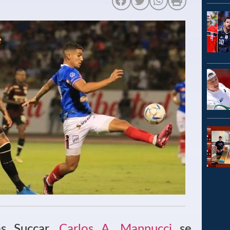
as Succar,
Carlos A. Mannucci
se