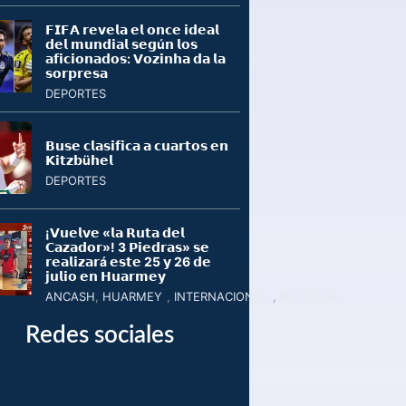
𝗙𝗜𝗙𝗔 𝗿𝗲𝘃𝗲𝗹𝗮 𝗲𝗹 𝗼𝗻𝗰𝗲 𝗶𝗱𝗲𝗮𝗹
𝗱𝗲𝗹 𝗺𝘂𝗻𝗱𝗶𝗮𝗹 𝘀𝗲𝗴ú𝗻 𝗹𝗼𝘀
𝗮𝗳𝗶𝗰𝗶𝗼𝗻𝗮𝗱𝗼𝘀: 𝗩𝗼𝘇𝗶𝗻𝗵𝗮 𝗱𝗮 𝗹𝗮
𝘀𝗼𝗿𝗽𝗿𝗲𝘀𝗮
DEPORTES
𝗕𝘂𝘀𝗲 𝗰𝗹𝗮𝘀𝗶𝗳𝗶𝗰𝗮 𝗮 𝗰𝘂𝗮𝗿𝘁𝗼𝘀 𝗲𝗻
𝗞𝗶𝘁𝘇𝗯ü𝗵𝗲𝗹
DEPORTES
¡𝗩𝘂𝗲𝗹𝘃𝗲 «𝗹𝗮 𝗥𝘂𝘁𝗮 𝗱𝗲𝗹
𝗖𝗮𝘇𝗮𝗱𝗼𝗿»! 3 𝗣𝗶𝗲𝗱𝗿𝗮𝘀» 𝘀𝗲
𝗿𝗲𝗮𝗹𝗶𝘇𝗮𝗿á 𝗲𝘀𝘁𝗲 25 𝘆 26 𝗱𝗲
𝗷𝘂𝗹𝗶𝗼 𝗲𝗻 𝗛𝘂𝗮𝗿𝗺𝗲𝘆
ANCASH
,
HUARMEY
,
INTERNACIONAL
,
NACIONAL
Redes sociales