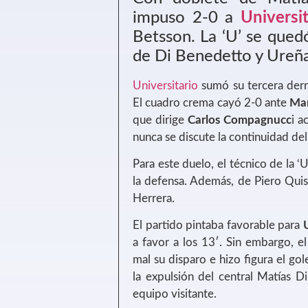
impuso 2-0 a
Universit
Betsson. La ‘U’ se que
de Di Benedetto y Ureña
Universitario
sumó su tercera derr
El cuadro crema cayó 2-0 ante
Ma
que dirige
Carlos Compagnucc
i 
nunca se discute la continuidad del
Para este duelo, el técnico de la 
la defensa. Además, de Piero Qui
Herrera.
El partido pintaba favorable para
a favor a los 13′. Sin embargo, e
mal su disparo e hizo figura el go
la expulsión del central Matías 
equipo visitante.