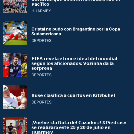
𝗣𝗮𝗰í𝗳𝗶𝗰𝗼
HUARMEY
Cristal no pudo con Bragantino por la Copa
Sudamericana
DEPORTES
𝗙𝗜𝗙𝗔 𝗿𝗲𝘃𝗲𝗹𝗮 𝗲𝗹 𝗼𝗻𝗰𝗲 𝗶𝗱𝗲𝗮𝗹 𝗱𝗲𝗹 𝗺𝘂𝗻𝗱𝗶𝗮𝗹
𝘀𝗲𝗴ú𝗻 𝗹𝗼𝘀 𝗮𝗳𝗶𝗰𝗶𝗼𝗻𝗮𝗱𝗼𝘀: 𝗩𝗼𝘇𝗶𝗻𝗵𝗮 𝗱𝗮 𝗹𝗮
𝘀𝗼𝗿𝗽𝗿𝗲𝘀𝗮
DEPORTES
𝗕𝘂𝘀𝗲 𝗰𝗹𝗮𝘀𝗶𝗳𝗶𝗰𝗮 𝗮 𝗰𝘂𝗮𝗿𝘁𝗼𝘀 𝗲𝗻 𝗞𝗶𝘁𝘇𝗯ü𝗵𝗲𝗹
DEPORTES
¡𝗩𝘂𝗲𝗹𝘃𝗲 «𝗹𝗮 𝗥𝘂𝘁𝗮 𝗱𝗲𝗹 𝗖𝗮𝘇𝗮𝗱𝗼𝗿»! 3 𝗣𝗶𝗲𝗱𝗿𝗮𝘀»
𝘀𝗲 𝗿𝗲𝗮𝗹𝗶𝘇𝗮𝗿á 𝗲𝘀𝘁𝗲 25 𝘆 26 𝗱𝗲 𝗷𝘂𝗹𝗶𝗼 𝗲𝗻
𝗛𝘂𝗮𝗿𝗺𝗲𝘆