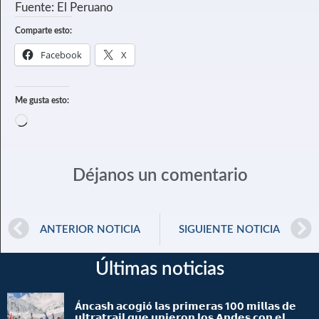
Fuente: El Peruano
Comparte esto:
Facebook
X
Me gusta esto:
Déjanos un comentario
ANTERIOR NOTICIA
SIGUIENTE NOTICIA
Últimas noticias
Á𝗻𝗰𝗮𝘀𝗵 𝗮𝗰𝗼𝗴𝗶ó 𝗹𝗮𝘀 𝗽𝗿𝗶𝗺𝗲𝗿𝗮𝘀 100 𝗺𝗶𝗹𝗹𝗮𝘀 𝗱𝗲
𝘂𝗹𝘁𝗿𝗮𝘁𝗿𝗮𝗶𝗹 𝗾𝘂𝗲 𝘂𝗻𝗶𝗲𝗿𝗼𝗻 𝗹𝗼𝘀 𝗔𝗻𝗱𝗲𝘀 𝗰𝗼𝗻 𝗲𝗹