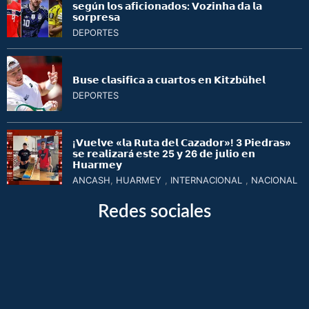
𝘀𝗲𝗴ú𝗻 𝗹𝗼𝘀 𝗮𝗳𝗶𝗰𝗶𝗼𝗻𝗮𝗱𝗼𝘀: 𝗩𝗼𝘇𝗶𝗻𝗵𝗮 𝗱𝗮 𝗹𝗮
𝘀𝗼𝗿𝗽𝗿𝗲𝘀𝗮
DEPORTES
𝗕𝘂𝘀𝗲 𝗰𝗹𝗮𝘀𝗶𝗳𝗶𝗰𝗮 𝗮 𝗰𝘂𝗮𝗿𝘁𝗼𝘀 𝗲𝗻 𝗞𝗶𝘁𝘇𝗯ü𝗵𝗲𝗹
DEPORTES
¡𝗩𝘂𝗲𝗹𝘃𝗲 «𝗹𝗮 𝗥𝘂𝘁𝗮 𝗱𝗲𝗹 𝗖𝗮𝘇𝗮𝗱𝗼𝗿»! 3 𝗣𝗶𝗲𝗱𝗿𝗮𝘀»
𝘀𝗲 𝗿𝗲𝗮𝗹𝗶𝘇𝗮𝗿á 𝗲𝘀𝘁𝗲 25 𝘆 26 𝗱𝗲 𝗷𝘂𝗹𝗶𝗼 𝗲𝗻
𝗛𝘂𝗮𝗿𝗺𝗲𝘆
ANCASH
,
HUARMEY
,
INTERNACIONAL
,
NACIONAL
Redes sociales