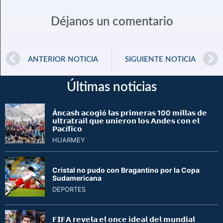
Déjanos un comentario
ANTERIOR NOTICIA
SIGUIENTE NOTICIA
Últimas noticias
Á𝗻𝗰𝗮𝘀𝗵 𝗮𝗰𝗼𝗴𝗶ó 𝗹𝗮𝘀 𝗽𝗿𝗶𝗺𝗲𝗿𝗮𝘀 100 𝗺𝗶𝗹𝗹𝗮𝘀 𝗱𝗲
𝘂𝗹𝘁𝗿𝗮𝘁𝗿𝗮𝗶𝗹 𝗾𝘂𝗲 𝘂𝗻𝗶𝗲𝗿𝗼𝗻 𝗹𝗼𝘀 𝗔𝗻𝗱𝗲𝘀 𝗰𝗼𝗻 𝗲𝗹
𝗣𝗮𝗰í𝗳𝗶𝗰𝗼
HUARMEY
Cristal no pudo con Bragantino por la Copa
Sudamericana
DEPORTES
𝗙𝗜𝗙𝗔 𝗿𝗲𝘃𝗲𝗹𝗮 𝗲𝗹 𝗼𝗻𝗰𝗲 𝗶𝗱𝗲𝗮𝗹 𝗱𝗲𝗹 𝗺𝘂𝗻𝗱𝗶𝗮𝗹