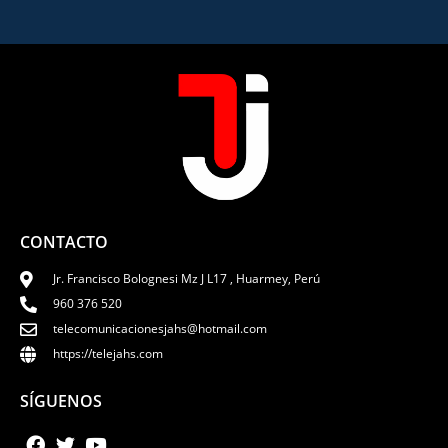
CONTACTO
Jr. Francisco Bolognesi Mz J L17 , Huarmey, Perú
960 376 520
telecomunicacionesjahs@hotmail.com
https://telejahs.com
SÍGUENOS