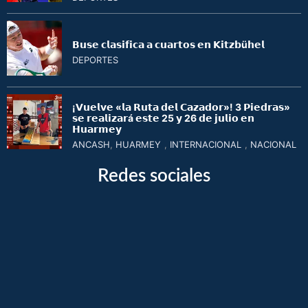
𝗕𝘂𝘀𝗲 𝗰𝗹𝗮𝘀𝗶𝗳𝗶𝗰𝗮 𝗮 𝗰𝘂𝗮𝗿𝘁𝗼𝘀 𝗲𝗻 𝗞𝗶𝘁𝘇𝗯ü𝗵𝗲𝗹
DEPORTES
¡𝗩𝘂𝗲𝗹𝘃𝗲 «𝗹𝗮 𝗥𝘂𝘁𝗮 𝗱𝗲𝗹 𝗖𝗮𝘇𝗮𝗱𝗼𝗿»! 3 𝗣𝗶𝗲𝗱𝗿𝗮𝘀»
𝘀𝗲 𝗿𝗲𝗮𝗹𝗶𝘇𝗮𝗿á 𝗲𝘀𝘁𝗲 25 𝘆 26 𝗱𝗲 𝗷𝘂𝗹𝗶𝗼 𝗲𝗻
𝗛𝘂𝗮𝗿𝗺𝗲𝘆
ANCASH
,
HUARMEY
,
INTERNACIONAL
,
NACIONAL
Redes sociales