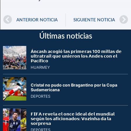
ANTERIOR NOTICIA
SIGUIENTE NOTICIA
Últimas noticias
Á𝗻𝗰𝗮𝘀𝗵 𝗮𝗰𝗼𝗴𝗶ó 𝗹𝗮𝘀 𝗽𝗿𝗶𝗺𝗲𝗿𝗮𝘀 100 𝗺𝗶𝗹𝗹𝗮𝘀 𝗱𝗲
𝘂𝗹𝘁𝗿𝗮𝘁𝗿𝗮𝗶𝗹 𝗾𝘂𝗲 𝘂𝗻𝗶𝗲𝗿𝗼𝗻 𝗹𝗼𝘀 𝗔𝗻𝗱𝗲𝘀 𝗰𝗼𝗻 𝗲𝗹
𝗣𝗮𝗰í𝗳𝗶𝗰𝗼
HUARMEY
Cristal no pudo con Bragantino por la Copa
Sudamericana
DEPORTES
𝗙𝗜𝗙𝗔 𝗿𝗲𝘃𝗲𝗹𝗮 𝗲𝗹 𝗼𝗻𝗰𝗲 𝗶𝗱𝗲𝗮𝗹 𝗱𝗲𝗹 𝗺𝘂𝗻𝗱𝗶𝗮𝗹
𝘀𝗲𝗴ú𝗻 𝗹𝗼𝘀 𝗮𝗳𝗶𝗰𝗶𝗼𝗻𝗮𝗱𝗼𝘀: 𝗩𝗼𝘇𝗶𝗻𝗵𝗮 𝗱𝗮 𝗹𝗮
𝘀𝗼𝗿𝗽𝗿𝗲𝘀𝗮
DEPORTES