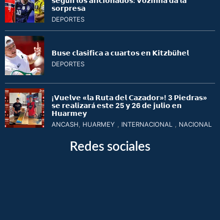
𝘀𝗲𝗴ú𝗻 𝗹𝗼𝘀 𝗮𝗳𝗶𝗰𝗶𝗼𝗻𝗮𝗱𝗼𝘀: 𝗩𝗼𝘇𝗶𝗻𝗵𝗮 𝗱𝗮 𝗹𝗮
𝘀𝗼𝗿𝗽𝗿𝗲𝘀𝗮
DEPORTES
𝗕𝘂𝘀𝗲 𝗰𝗹𝗮𝘀𝗶𝗳𝗶𝗰𝗮 𝗮 𝗰𝘂𝗮𝗿𝘁𝗼𝘀 𝗲𝗻 𝗞𝗶𝘁𝘇𝗯ü𝗵𝗲𝗹
DEPORTES
¡𝗩𝘂𝗲𝗹𝘃𝗲 «𝗹𝗮 𝗥𝘂𝘁𝗮 𝗱𝗲𝗹 𝗖𝗮𝘇𝗮𝗱𝗼𝗿»! 3 𝗣𝗶𝗲𝗱𝗿𝗮𝘀»
𝘀𝗲 𝗿𝗲𝗮𝗹𝗶𝘇𝗮𝗿á 𝗲𝘀𝘁𝗲 25 𝘆 26 𝗱𝗲 𝗷𝘂𝗹𝗶𝗼 𝗲𝗻
𝗛𝘂𝗮𝗿𝗺𝗲𝘆
ANCASH
,
HUARMEY
,
INTERNACIONAL
,
NACIONAL
Redes sociales