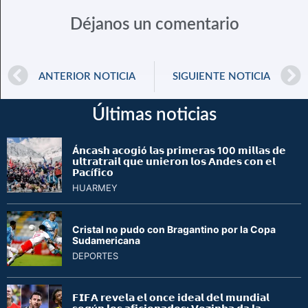
Déjanos un comentario
ANTERIOR NOTICIA
SIGUIENTE NOTICIA
Últimas noticias
Á𝗻𝗰𝗮𝘀𝗵 𝗮𝗰𝗼𝗴𝗶ó 𝗹𝗮𝘀 𝗽𝗿𝗶𝗺𝗲𝗿𝗮𝘀 100 𝗺𝗶𝗹𝗹𝗮𝘀 𝗱𝗲
𝘂𝗹𝘁𝗿𝗮𝘁𝗿𝗮𝗶𝗹 𝗾𝘂𝗲 𝘂𝗻𝗶𝗲𝗿𝗼𝗻 𝗹𝗼𝘀 𝗔𝗻𝗱𝗲𝘀 𝗰𝗼𝗻 𝗲𝗹
𝗣𝗮𝗰í𝗳𝗶𝗰𝗼
HUARMEY
Cristal no pudo con Bragantino por la Copa
Sudamericana
DEPORTES
𝗙𝗜𝗙𝗔 𝗿𝗲𝘃𝗲𝗹𝗮 𝗲𝗹 𝗼𝗻𝗰𝗲 𝗶𝗱𝗲𝗮𝗹 𝗱𝗲𝗹 𝗺𝘂𝗻𝗱𝗶𝗮𝗹