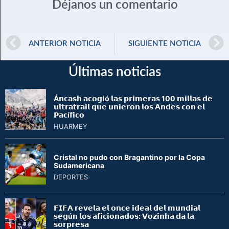
Déjanos un comentario
ANTERIOR NOTICIA
SIGUIENTE NOTICIA
Últimas noticias
Á𝗻𝗰𝗮𝘀𝗵 𝗮𝗰𝗼𝗴𝗶ó 𝗹𝗮𝘀 𝗽𝗿𝗶𝗺𝗲𝗿𝗮𝘀 100 𝗺𝗶𝗹𝗹𝗮𝘀 𝗱𝗲
𝘂𝗹𝘁𝗿𝗮𝘁𝗿𝗮𝗶𝗹 𝗾𝘂𝗲 𝘂𝗻𝗶𝗲𝗿𝗼𝗻 𝗹𝗼𝘀 𝗔𝗻𝗱𝗲𝘀 𝗰𝗼𝗻 𝗲𝗹
𝗣𝗮𝗰í𝗳𝗶𝗰𝗼
HUARMEY
Cristal no pudo con Bragantino por la Copa
Sudamericana
DEPORTES
𝗙𝗜𝗙𝗔 𝗿𝗲𝘃𝗲𝗹𝗮 𝗲𝗹 𝗼𝗻𝗰𝗲 𝗶𝗱𝗲𝗮𝗹 𝗱𝗲𝗹 𝗺𝘂𝗻𝗱𝗶𝗮𝗹
𝘀𝗲𝗴ú𝗻 𝗹𝗼𝘀 𝗮𝗳𝗶𝗰𝗶𝗼𝗻𝗮𝗱𝗼𝘀: 𝗩𝗼𝘇𝗶𝗻𝗵𝗮 𝗱𝗮 𝗹𝗮
𝘀𝗼𝗿𝗽𝗿𝗲𝘀𝗮