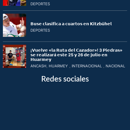
DEPORTES
𝗕𝘂𝘀𝗲 𝗰𝗹𝗮𝘀𝗶𝗳𝗶𝗰𝗮 𝗮 𝗰𝘂𝗮𝗿𝘁𝗼𝘀 𝗲𝗻 𝗞𝗶𝘁𝘇𝗯ü𝗵𝗲𝗹
DEPORTES
¡𝗩𝘂𝗲𝗹𝘃𝗲 «𝗹𝗮 𝗥𝘂𝘁𝗮 𝗱𝗲𝗹 𝗖𝗮𝘇𝗮𝗱𝗼𝗿»! 3 𝗣𝗶𝗲𝗱𝗿𝗮𝘀»
𝘀𝗲 𝗿𝗲𝗮𝗹𝗶𝘇𝗮𝗿á 𝗲𝘀𝘁𝗲 25 𝘆 26 𝗱𝗲 𝗷𝘂𝗹𝗶𝗼 𝗲𝗻
𝗛𝘂𝗮𝗿𝗺𝗲𝘆
ANCASH
,
HUARMEY
,
INTERNACIONAL
,
NACIONAL
Redes sociales