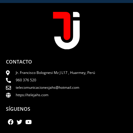
CONTACTO
Jr. Francisco Bolognesi Mz J L17 , Huarmey, Perú
960 376 520
telecomunicacionesjahs@hotmail.com
https://telejahs.com
SÍGUENOS