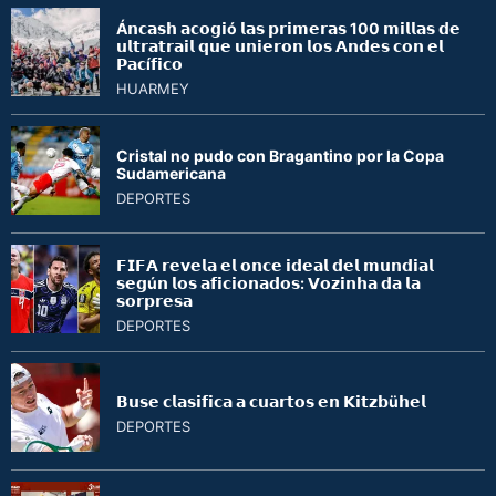
Á𝗻𝗰𝗮𝘀𝗵 𝗮𝗰𝗼𝗴𝗶ó 𝗹𝗮𝘀 𝗽𝗿𝗶𝗺𝗲𝗿𝗮𝘀 100 𝗺𝗶𝗹𝗹𝗮𝘀 𝗱𝗲
𝘂𝗹𝘁𝗿𝗮𝘁𝗿𝗮𝗶𝗹 𝗾𝘂𝗲 𝘂𝗻𝗶𝗲𝗿𝗼𝗻 𝗹𝗼𝘀 𝗔𝗻𝗱𝗲𝘀 𝗰𝗼𝗻 𝗲𝗹
𝗣𝗮𝗰í𝗳𝗶𝗰𝗼
HUARMEY
Cristal no pudo con Bragantino por la Copa
Sudamericana
DEPORTES
𝗙𝗜𝗙𝗔 𝗿𝗲𝘃𝗲𝗹𝗮 𝗲𝗹 𝗼𝗻𝗰𝗲 𝗶𝗱𝗲𝗮𝗹 𝗱𝗲𝗹 𝗺𝘂𝗻𝗱𝗶𝗮𝗹
𝘀𝗲𝗴ú𝗻 𝗹𝗼𝘀 𝗮𝗳𝗶𝗰𝗶𝗼𝗻𝗮𝗱𝗼𝘀: 𝗩𝗼𝘇𝗶𝗻𝗵𝗮 𝗱𝗮 𝗹𝗮
𝘀𝗼𝗿𝗽𝗿𝗲𝘀𝗮
DEPORTES
𝗕𝘂𝘀𝗲 𝗰𝗹𝗮𝘀𝗶𝗳𝗶𝗰𝗮 𝗮 𝗰𝘂𝗮𝗿𝘁𝗼𝘀 𝗲𝗻 𝗞𝗶𝘁𝘇𝗯ü𝗵𝗲𝗹
DEPORTES