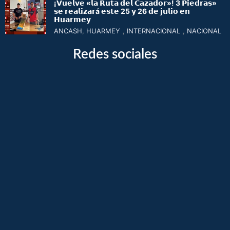
¡𝗩𝘂𝗲𝗹𝘃𝗲 «𝗹𝗮 𝗥𝘂𝘁𝗮 𝗱𝗲𝗹 𝗖𝗮𝘇𝗮𝗱𝗼𝗿»! 3 𝗣𝗶𝗲𝗱𝗿𝗮𝘀»
𝘀𝗲 𝗿𝗲𝗮𝗹𝗶𝘇𝗮𝗿á 𝗲𝘀𝘁𝗲 25 𝘆 26 𝗱𝗲 𝗷𝘂𝗹𝗶𝗼 𝗲𝗻
𝗛𝘂𝗮𝗿𝗺𝗲𝘆
ANCASH
,
HUARMEY
,
INTERNACIONAL
,
NACIONAL
Redes sociales