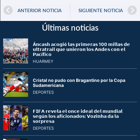
ANTERIOR NOTICIA
SIGUIENTE NOTICIA
Últimas noticias
Á𝗻𝗰𝗮𝘀𝗵 𝗮𝗰𝗼𝗴𝗶ó 𝗹𝗮𝘀 𝗽𝗿𝗶𝗺𝗲𝗿𝗮𝘀 100 𝗺𝗶𝗹𝗹𝗮𝘀 𝗱𝗲
𝘂𝗹𝘁𝗿𝗮𝘁𝗿𝗮𝗶𝗹 𝗾𝘂𝗲 𝘂𝗻𝗶𝗲𝗿𝗼𝗻 𝗹𝗼𝘀 𝗔𝗻𝗱𝗲𝘀 𝗰𝗼𝗻 𝗲𝗹
𝗣𝗮𝗰í𝗳𝗶𝗰𝗼
HUARMEY
Cristal no pudo con Bragantino por la Copa
Sudamericana
DEPORTES
𝗙𝗜𝗙𝗔 𝗿𝗲𝘃𝗲𝗹𝗮 𝗲𝗹 𝗼𝗻𝗰𝗲 𝗶𝗱𝗲𝗮𝗹 𝗱𝗲𝗹 𝗺𝘂𝗻𝗱𝗶𝗮𝗹
𝘀𝗲𝗴ú𝗻 𝗹𝗼𝘀 𝗮𝗳𝗶𝗰𝗶𝗼𝗻𝗮𝗱𝗼𝘀: 𝗩𝗼𝘇𝗶𝗻𝗵𝗮 𝗱𝗮 𝗹𝗮
𝘀𝗼𝗿𝗽𝗿𝗲𝘀𝗮
DEPORTES