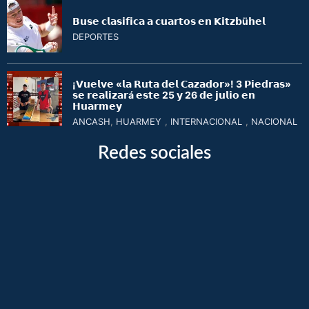
𝗕𝘂𝘀𝗲 𝗰𝗹𝗮𝘀𝗶𝗳𝗶𝗰𝗮 𝗮 𝗰𝘂𝗮𝗿𝘁𝗼𝘀 𝗲𝗻 𝗞𝗶𝘁𝘇𝗯ü𝗵𝗲𝗹
DEPORTES
¡𝗩𝘂𝗲𝗹𝘃𝗲 «𝗹𝗮 𝗥𝘂𝘁𝗮 𝗱𝗲𝗹 𝗖𝗮𝘇𝗮𝗱𝗼𝗿»! 3 𝗣𝗶𝗲𝗱𝗿𝗮𝘀»
𝘀𝗲 𝗿𝗲𝗮𝗹𝗶𝘇𝗮𝗿á 𝗲𝘀𝘁𝗲 25 𝘆 26 𝗱𝗲 𝗷𝘂𝗹𝗶𝗼 𝗲𝗻
𝗛𝘂𝗮𝗿𝗺𝗲𝘆
ANCASH
,
HUARMEY
,
INTERNACIONAL
,
NACIONAL
Redes sociales