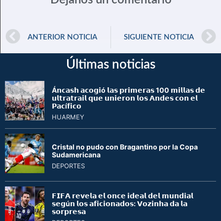
Déjanos un comentario
ANTERIOR NOTICIA
SIGUIENTE NOTICIA
Últimas noticias
Á𝗻𝗰𝗮𝘀𝗵 𝗮𝗰𝗼𝗴𝗶ó 𝗹𝗮𝘀 𝗽𝗿𝗶𝗺𝗲𝗿𝗮𝘀 100 𝗺𝗶𝗹𝗹𝗮𝘀 𝗱𝗲
𝘂𝗹𝘁𝗿𝗮𝘁𝗿𝗮𝗶𝗹 𝗾𝘂𝗲 𝘂𝗻𝗶𝗲𝗿𝗼𝗻 𝗹𝗼𝘀 𝗔𝗻𝗱𝗲𝘀 𝗰𝗼𝗻 𝗲𝗹
𝗣𝗮𝗰í𝗳𝗶𝗰𝗼
HUARMEY
Cristal no pudo con Bragantino por la Copa
Sudamericana
DEPORTES
𝗙𝗜𝗙𝗔 𝗿𝗲𝘃𝗲𝗹𝗮 𝗲𝗹 𝗼𝗻𝗰𝗲 𝗶𝗱𝗲𝗮𝗹 𝗱𝗲𝗹 𝗺𝘂𝗻𝗱𝗶𝗮𝗹
𝘀𝗲𝗴ú𝗻 𝗹𝗼𝘀 𝗮𝗳𝗶𝗰𝗶𝗼𝗻𝗮𝗱𝗼𝘀: 𝗩𝗼𝘇𝗶𝗻𝗵𝗮 𝗱𝗮 𝗹𝗮
𝘀𝗼𝗿𝗽𝗿𝗲𝘀𝗮