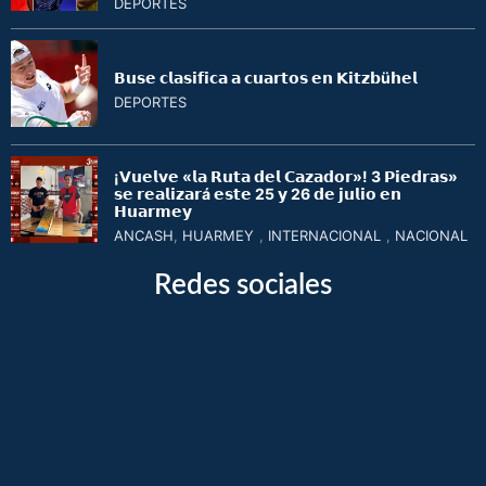
DEPORTES
𝗕𝘂𝘀𝗲 𝗰𝗹𝗮𝘀𝗶𝗳𝗶𝗰𝗮 𝗮 𝗰𝘂𝗮𝗿𝘁𝗼𝘀 𝗲𝗻 𝗞𝗶𝘁𝘇𝗯ü𝗵𝗲𝗹
DEPORTES
¡𝗩𝘂𝗲𝗹𝘃𝗲 «𝗹𝗮 𝗥𝘂𝘁𝗮 𝗱𝗲𝗹 𝗖𝗮𝘇𝗮𝗱𝗼𝗿»! 3 𝗣𝗶𝗲𝗱𝗿𝗮𝘀»
𝘀𝗲 𝗿𝗲𝗮𝗹𝗶𝘇𝗮𝗿á 𝗲𝘀𝘁𝗲 25 𝘆 26 𝗱𝗲 𝗷𝘂𝗹𝗶𝗼 𝗲𝗻
𝗛𝘂𝗮𝗿𝗺𝗲𝘆
ANCASH
,
HUARMEY
,
INTERNACIONAL
,
NACIONAL
Redes sociales