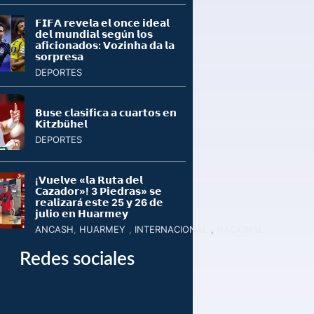
𝗙𝗜𝗙𝗔 𝗿𝗲𝘃𝗲𝗹𝗮 𝗲𝗹 𝗼𝗻𝗰𝗲 𝗶𝗱𝗲𝗮𝗹
𝗱𝗲𝗹 𝗺𝘂𝗻𝗱𝗶𝗮𝗹 𝘀𝗲𝗴ú𝗻 𝗹𝗼𝘀
𝗮𝗳𝗶𝗰𝗶𝗼𝗻𝗮𝗱𝗼𝘀: 𝗩𝗼𝘇𝗶𝗻𝗵𝗮 𝗱𝗮 𝗹𝗮
𝘀𝗼𝗿𝗽𝗿𝗲𝘀𝗮
DEPORTES
𝗕𝘂𝘀𝗲 𝗰𝗹𝗮𝘀𝗶𝗳𝗶𝗰𝗮 𝗮 𝗰𝘂𝗮𝗿𝘁𝗼𝘀 𝗲𝗻
𝗞𝗶𝘁𝘇𝗯ü𝗵𝗲𝗹
DEPORTES
¡𝗩𝘂𝗲𝗹𝘃𝗲 «𝗹𝗮 𝗥𝘂𝘁𝗮 𝗱𝗲𝗹
𝗖𝗮𝘇𝗮𝗱𝗼𝗿»! 3 𝗣𝗶𝗲𝗱𝗿𝗮𝘀» 𝘀𝗲
𝗿𝗲𝗮𝗹𝗶𝘇𝗮𝗿á 𝗲𝘀𝘁𝗲 25 𝘆 26 𝗱𝗲
𝗷𝘂𝗹𝗶𝗼 𝗲𝗻 𝗛𝘂𝗮𝗿𝗺𝗲𝘆
ANCASH
,
HUARMEY
,
INTERNACIONAL
,
NACIONAL
Redes sociales