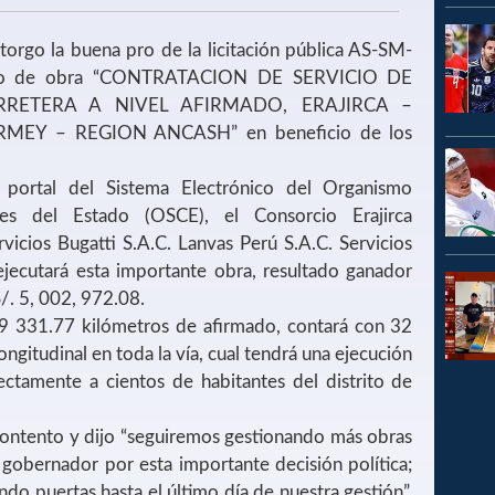
orgo la buena pro de la licitación pública AS-SM-
cto de obra “CONTRATACION DE SERVICIO DE
RETERA A NIVEL AFIRMADO, ERAJIRCA –
EY – REGION ANCASH” en beneficio de los
portal del Sistema Electrónico del Organismo
nes del Estado (OSCE), el Consorcio Erajirca
icios Bugatti S.A.C. Lanvas Perú S.A.C. Servicios
ejecutará esta importante obra, resultado ganador
. 5, 002, 972.08.
19 331.77 kilómetros de afirmado, contará con 32
ongitudinal en toda la vía, cual tendrá una ejecución
ectamente a cientos de habitantes del distrito de
 contento y dijo “seguiremos gestionando más obras
l gobernador por esta importante decisión política;
do puertas hasta el último día de nuestra gestión”.