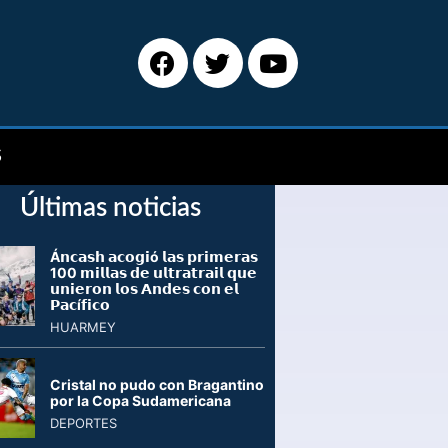
S
Últimas noticias
Á𝗻𝗰𝗮𝘀𝗵 𝗮𝗰𝗼𝗴𝗶ó 𝗹𝗮𝘀 𝗽𝗿𝗶𝗺𝗲𝗿𝗮𝘀
100 𝗺𝗶𝗹𝗹𝗮𝘀 𝗱𝗲 𝘂𝗹𝘁𝗿𝗮𝘁𝗿𝗮𝗶𝗹 𝗾𝘂𝗲
𝘂𝗻𝗶𝗲𝗿𝗼𝗻 𝗹𝗼𝘀 𝗔𝗻𝗱𝗲𝘀 𝗰𝗼𝗻 𝗲𝗹
𝗣𝗮𝗰í𝗳𝗶𝗰𝗼
HUARMEY
Cristal no pudo con Bragantino
por la Copa Sudamericana
DEPORTES