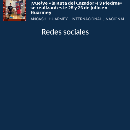
¡𝗩𝘂𝗲𝗹𝘃𝗲 «𝗹𝗮 𝗥𝘂𝘁𝗮 𝗱𝗲𝗹 𝗖𝗮𝘇𝗮𝗱𝗼𝗿»! 3 𝗣𝗶𝗲𝗱𝗿𝗮𝘀»
𝘀𝗲 𝗿𝗲𝗮𝗹𝗶𝘇𝗮𝗿á 𝗲𝘀𝘁𝗲 25 𝘆 26 𝗱𝗲 𝗷𝘂𝗹𝗶𝗼 𝗲𝗻
𝗛𝘂𝗮𝗿𝗺𝗲𝘆
ANCASH
,
HUARMEY
,
INTERNACIONAL
,
NACIONAL
Redes sociales