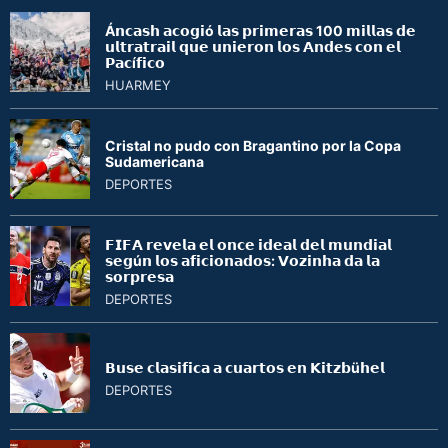
Á𝗻𝗰𝗮𝘀𝗵 𝗮𝗰𝗼𝗴𝗶ó 𝗹𝗮𝘀 𝗽𝗿𝗶𝗺𝗲𝗿𝗮𝘀 100 𝗺𝗶𝗹𝗹𝗮𝘀 𝗱𝗲
𝘂𝗹𝘁𝗿𝗮𝘁𝗿𝗮𝗶𝗹 𝗾𝘂𝗲 𝘂𝗻𝗶𝗲𝗿𝗼𝗻 𝗹𝗼𝘀 𝗔𝗻𝗱𝗲𝘀 𝗰𝗼𝗻 𝗲𝗹
𝗣𝗮𝗰í𝗳𝗶𝗰𝗼
HUARMEY
Cristal no pudo con Bragantino por la Copa
Sudamericana
DEPORTES
𝗙𝗜𝗙𝗔 𝗿𝗲𝘃𝗲𝗹𝗮 𝗲𝗹 𝗼𝗻𝗰𝗲 𝗶𝗱𝗲𝗮𝗹 𝗱𝗲𝗹 𝗺𝘂𝗻𝗱𝗶𝗮𝗹
𝘀𝗲𝗴ú𝗻 𝗹𝗼𝘀 𝗮𝗳𝗶𝗰𝗶𝗼𝗻𝗮𝗱𝗼𝘀: 𝗩𝗼𝘇𝗶𝗻𝗵𝗮 𝗱𝗮 𝗹𝗮
𝘀𝗼𝗿𝗽𝗿𝗲𝘀𝗮
DEPORTES
𝗕𝘂𝘀𝗲 𝗰𝗹𝗮𝘀𝗶𝗳𝗶𝗰𝗮 𝗮 𝗰𝘂𝗮𝗿𝘁𝗼𝘀 𝗲𝗻 𝗞𝗶𝘁𝘇𝗯ü𝗵𝗲𝗹
DEPORTES