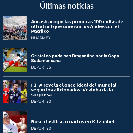
Últimas noticias
Á𝗻𝗰𝗮𝘀𝗵 𝗮𝗰𝗼𝗴𝗶ó 𝗹𝗮𝘀 𝗽𝗿𝗶𝗺𝗲𝗿𝗮𝘀 100 𝗺𝗶𝗹𝗹𝗮𝘀 𝗱𝗲
𝘂𝗹𝘁𝗿𝗮𝘁𝗿𝗮𝗶𝗹 𝗾𝘂𝗲 𝘂𝗻𝗶𝗲𝗿𝗼𝗻 𝗹𝗼𝘀 𝗔𝗻𝗱𝗲𝘀 𝗰𝗼𝗻 𝗲𝗹
𝗣𝗮𝗰í𝗳𝗶𝗰𝗼
HUARMEY
Cristal no pudo con Bragantino por la Copa
Sudamericana
DEPORTES
𝗙𝗜𝗙𝗔 𝗿𝗲𝘃𝗲𝗹𝗮 𝗲𝗹 𝗼𝗻𝗰𝗲 𝗶𝗱𝗲𝗮𝗹 𝗱𝗲𝗹 𝗺𝘂𝗻𝗱𝗶𝗮𝗹
𝘀𝗲𝗴ú𝗻 𝗹𝗼𝘀 𝗮𝗳𝗶𝗰𝗶𝗼𝗻𝗮𝗱𝗼𝘀: 𝗩𝗼𝘇𝗶𝗻𝗵𝗮 𝗱𝗮 𝗹𝗮
𝘀𝗼𝗿𝗽𝗿𝗲𝘀𝗮
DEPORTES
𝗕𝘂𝘀𝗲 𝗰𝗹𝗮𝘀𝗶𝗳𝗶𝗰𝗮 𝗮 𝗰𝘂𝗮𝗿𝘁𝗼𝘀 𝗲𝗻 𝗞𝗶𝘁𝘇𝗯ü𝗵𝗲𝗹
DEPORTES