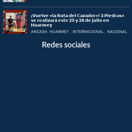
¡𝗩𝘂𝗲𝗹𝘃𝗲 «𝗹𝗮 𝗥𝘂𝘁𝗮 𝗱𝗲𝗹 𝗖𝗮𝘇𝗮𝗱𝗼𝗿»! 3 𝗣𝗶𝗲𝗱𝗿𝗮𝘀»
𝘀𝗲 𝗿𝗲𝗮𝗹𝗶𝘇𝗮𝗿á 𝗲𝘀𝘁𝗲 25 𝘆 26 𝗱𝗲 𝗷𝘂𝗹𝗶𝗼 𝗲𝗻
𝗛𝘂𝗮𝗿𝗺𝗲𝘆
ANCASH
,
HUARMEY
,
INTERNACIONAL
,
NACIONAL
Redes sociales