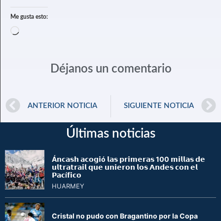
Me gusta esto:
Déjanos un comentario
ANTERIOR NOTICIA
SIGUIENTE NOTICIA
Últimas noticias
Á𝗻𝗰𝗮𝘀𝗵 𝗮𝗰𝗼𝗴𝗶ó 𝗹𝗮𝘀 𝗽𝗿𝗶𝗺𝗲𝗿𝗮𝘀 100 𝗺𝗶𝗹𝗹𝗮𝘀 𝗱𝗲
𝘂𝗹𝘁𝗿𝗮𝘁𝗿𝗮𝗶𝗹 𝗾𝘂𝗲 𝘂𝗻𝗶𝗲𝗿𝗼𝗻 𝗹𝗼𝘀 𝗔𝗻𝗱𝗲𝘀 𝗰𝗼𝗻 𝗲𝗹
𝗣𝗮𝗰í𝗳𝗶𝗰𝗼
HUARMEY
Cristal no pudo con Bragantino por la Copa