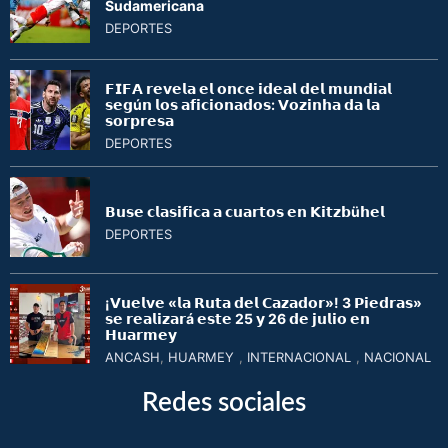
Sudamericana
DEPORTES
𝗙𝗜𝗙𝗔 𝗿𝗲𝘃𝗲𝗹𝗮 𝗲𝗹 𝗼𝗻𝗰𝗲 𝗶𝗱𝗲𝗮𝗹 𝗱𝗲𝗹 𝗺𝘂𝗻𝗱𝗶𝗮𝗹
𝘀𝗲𝗴ú𝗻 𝗹𝗼𝘀 𝗮𝗳𝗶𝗰𝗶𝗼𝗻𝗮𝗱𝗼𝘀: 𝗩𝗼𝘇𝗶𝗻𝗵𝗮 𝗱𝗮 𝗹𝗮
𝘀𝗼𝗿𝗽𝗿𝗲𝘀𝗮
DEPORTES
𝗕𝘂𝘀𝗲 𝗰𝗹𝗮𝘀𝗶𝗳𝗶𝗰𝗮 𝗮 𝗰𝘂𝗮𝗿𝘁𝗼𝘀 𝗲𝗻 𝗞𝗶𝘁𝘇𝗯ü𝗵𝗲𝗹
DEPORTES
¡𝗩𝘂𝗲𝗹𝘃𝗲 «𝗹𝗮 𝗥𝘂𝘁𝗮 𝗱𝗲𝗹 𝗖𝗮𝘇𝗮𝗱𝗼𝗿»! 3 𝗣𝗶𝗲𝗱𝗿𝗮𝘀»
𝘀𝗲 𝗿𝗲𝗮𝗹𝗶𝘇𝗮𝗿á 𝗲𝘀𝘁𝗲 25 𝘆 26 𝗱𝗲 𝗷𝘂𝗹𝗶𝗼 𝗲𝗻
𝗛𝘂𝗮𝗿𝗺𝗲𝘆
ANCASH
,
HUARMEY
,
INTERNACIONAL
,
NACIONAL
Redes sociales