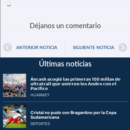
Déjanos un comentario
ANTERIOR NOTICIA
SIGUIENTE NOTICIA
Últimas noticias
Á𝗻𝗰𝗮𝘀𝗵 𝗮𝗰𝗼𝗴𝗶ó 𝗹𝗮𝘀 𝗽𝗿𝗶𝗺𝗲𝗿𝗮𝘀 100 𝗺𝗶𝗹𝗹𝗮𝘀 𝗱𝗲
𝘂𝗹𝘁𝗿𝗮𝘁𝗿𝗮𝗶𝗹 𝗾𝘂𝗲 𝘂𝗻𝗶𝗲𝗿𝗼𝗻 𝗹𝗼𝘀 𝗔𝗻𝗱𝗲𝘀 𝗰𝗼𝗻 𝗲𝗹
𝗣𝗮𝗰í𝗳𝗶𝗰𝗼
HUARMEY
Cristal no pudo con Bragantino por la Copa
Sudamericana
DEPORTES