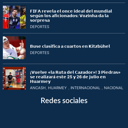
𝗙𝗜𝗙𝗔 𝗿𝗲𝘃𝗲𝗹𝗮 𝗲𝗹 𝗼𝗻𝗰𝗲 𝗶𝗱𝗲𝗮𝗹 𝗱𝗲𝗹 𝗺𝘂𝗻𝗱𝗶𝗮𝗹
𝘀𝗲𝗴ú𝗻 𝗹𝗼𝘀 𝗮𝗳𝗶𝗰𝗶𝗼𝗻𝗮𝗱𝗼𝘀: 𝗩𝗼𝘇𝗶𝗻𝗵𝗮 𝗱𝗮 𝗹𝗮
𝘀𝗼𝗿𝗽𝗿𝗲𝘀𝗮
DEPORTES
𝗕𝘂𝘀𝗲 𝗰𝗹𝗮𝘀𝗶𝗳𝗶𝗰𝗮 𝗮 𝗰𝘂𝗮𝗿𝘁𝗼𝘀 𝗲𝗻 𝗞𝗶𝘁𝘇𝗯ü𝗵𝗲𝗹
DEPORTES
¡𝗩𝘂𝗲𝗹𝘃𝗲 «𝗹𝗮 𝗥𝘂𝘁𝗮 𝗱𝗲𝗹 𝗖𝗮𝘇𝗮𝗱𝗼𝗿»! 3 𝗣𝗶𝗲𝗱𝗿𝗮𝘀»
𝘀𝗲 𝗿𝗲𝗮𝗹𝗶𝘇𝗮𝗿á 𝗲𝘀𝘁𝗲 25 𝘆 26 𝗱𝗲 𝗷𝘂𝗹𝗶𝗼 𝗲𝗻
𝗛𝘂𝗮𝗿𝗺𝗲𝘆
ANCASH
,
HUARMEY
,
INTERNACIONAL
,
NACIONAL
Redes sociales