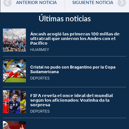
ANTERIOR NOTICIA
SIGUIENTE NOTICIA
Últimas noticias
Á𝗻𝗰𝗮𝘀𝗵 𝗮𝗰𝗼𝗴𝗶ó 𝗹𝗮𝘀 𝗽𝗿𝗶𝗺𝗲𝗿𝗮𝘀 100 𝗺𝗶𝗹𝗹𝗮𝘀 𝗱𝗲
𝘂𝗹𝘁𝗿𝗮𝘁𝗿𝗮𝗶𝗹 𝗾𝘂𝗲 𝘂𝗻𝗶𝗲𝗿𝗼𝗻 𝗹𝗼𝘀 𝗔𝗻𝗱𝗲𝘀 𝗰𝗼𝗻 𝗲𝗹
𝗣𝗮𝗰í𝗳𝗶𝗰𝗼
HUARMEY
Cristal no pudo con Bragantino por la Copa
Sudamericana
DEPORTES
𝗙𝗜𝗙𝗔 𝗿𝗲𝘃𝗲𝗹𝗮 𝗲𝗹 𝗼𝗻𝗰𝗲 𝗶𝗱𝗲𝗮𝗹 𝗱𝗲𝗹 𝗺𝘂𝗻𝗱𝗶𝗮𝗹
𝘀𝗲𝗴ú𝗻 𝗹𝗼𝘀 𝗮𝗳𝗶𝗰𝗶𝗼𝗻𝗮𝗱𝗼𝘀: 𝗩𝗼𝘇𝗶𝗻𝗵𝗮 𝗱𝗮 𝗹𝗮
𝘀𝗼𝗿𝗽𝗿𝗲𝘀𝗮
DEPORTES