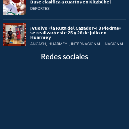
𝗕𝘂𝘀𝗲 𝗰𝗹𝗮𝘀𝗶𝗳𝗶𝗰𝗮 𝗮 𝗰𝘂𝗮𝗿𝘁𝗼𝘀 𝗲𝗻 𝗞𝗶𝘁𝘇𝗯ü𝗵𝗲𝗹
DEPORTES
¡𝗩𝘂𝗲𝗹𝘃𝗲 «𝗹𝗮 𝗥𝘂𝘁𝗮 𝗱𝗲𝗹 𝗖𝗮𝘇𝗮𝗱𝗼𝗿»! 3 𝗣𝗶𝗲𝗱𝗿𝗮𝘀»
𝘀𝗲 𝗿𝗲𝗮𝗹𝗶𝘇𝗮𝗿á 𝗲𝘀𝘁𝗲 25 𝘆 26 𝗱𝗲 𝗷𝘂𝗹𝗶𝗼 𝗲𝗻
𝗛𝘂𝗮𝗿𝗺𝗲𝘆
ANCASH
,
HUARMEY
,
INTERNACIONAL
,
NACIONAL
Redes sociales