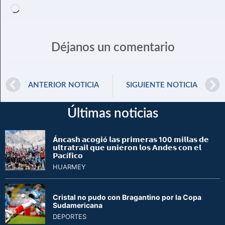
Déjanos un comentario
ANTERIOR NOTICIA
SIGUIENTE NOTICIA
Últimas noticias
Á𝗻𝗰𝗮𝘀𝗵 𝗮𝗰𝗼𝗴𝗶ó 𝗹𝗮𝘀 𝗽𝗿𝗶𝗺𝗲𝗿𝗮𝘀 100 𝗺𝗶𝗹𝗹𝗮𝘀 𝗱𝗲
𝘂𝗹𝘁𝗿𝗮𝘁𝗿𝗮𝗶𝗹 𝗾𝘂𝗲 𝘂𝗻𝗶𝗲𝗿𝗼𝗻 𝗹𝗼𝘀 𝗔𝗻𝗱𝗲𝘀 𝗰𝗼𝗻 𝗲𝗹
𝗣𝗮𝗰í𝗳𝗶𝗰𝗼
HUARMEY
Cristal no pudo con Bragantino por la Copa
Sudamericana
DEPORTES