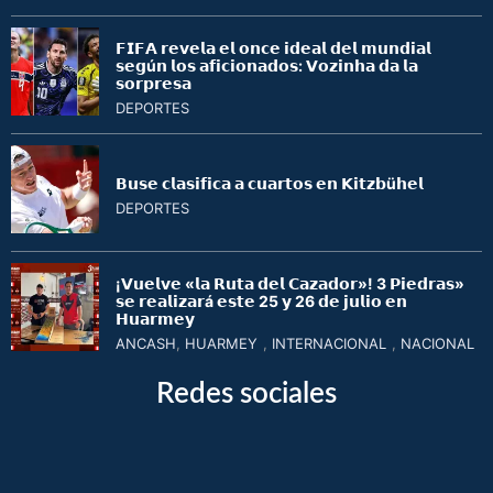
𝗙𝗜𝗙𝗔 𝗿𝗲𝘃𝗲𝗹𝗮 𝗲𝗹 𝗼𝗻𝗰𝗲 𝗶𝗱𝗲𝗮𝗹 𝗱𝗲𝗹 𝗺𝘂𝗻𝗱𝗶𝗮𝗹
𝘀𝗲𝗴ú𝗻 𝗹𝗼𝘀 𝗮𝗳𝗶𝗰𝗶𝗼𝗻𝗮𝗱𝗼𝘀: 𝗩𝗼𝘇𝗶𝗻𝗵𝗮 𝗱𝗮 𝗹𝗮
𝘀𝗼𝗿𝗽𝗿𝗲𝘀𝗮
DEPORTES
𝗕𝘂𝘀𝗲 𝗰𝗹𝗮𝘀𝗶𝗳𝗶𝗰𝗮 𝗮 𝗰𝘂𝗮𝗿𝘁𝗼𝘀 𝗲𝗻 𝗞𝗶𝘁𝘇𝗯ü𝗵𝗲𝗹
DEPORTES
¡𝗩𝘂𝗲𝗹𝘃𝗲 «𝗹𝗮 𝗥𝘂𝘁𝗮 𝗱𝗲𝗹 𝗖𝗮𝘇𝗮𝗱𝗼𝗿»! 3 𝗣𝗶𝗲𝗱𝗿𝗮𝘀»
𝘀𝗲 𝗿𝗲𝗮𝗹𝗶𝘇𝗮𝗿á 𝗲𝘀𝘁𝗲 25 𝘆 26 𝗱𝗲 𝗷𝘂𝗹𝗶𝗼 𝗲𝗻
𝗛𝘂𝗮𝗿𝗺𝗲𝘆
ANCASH
,
HUARMEY
,
INTERNACIONAL
,
NACIONAL
Redes sociales