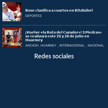
𝗕𝘂𝘀𝗲 𝗰𝗹𝗮𝘀𝗶𝗳𝗶𝗰𝗮 𝗮 𝗰𝘂𝗮𝗿𝘁𝗼𝘀 𝗲𝗻 𝗞𝗶𝘁𝘇𝗯ü𝗵𝗲𝗹
DEPORTES
¡𝗩𝘂𝗲𝗹𝘃𝗲 «𝗹𝗮 𝗥𝘂𝘁𝗮 𝗱𝗲𝗹 𝗖𝗮𝘇𝗮𝗱𝗼𝗿»! 3 𝗣𝗶𝗲𝗱𝗿𝗮𝘀»
𝘀𝗲 𝗿𝗲𝗮𝗹𝗶𝘇𝗮𝗿á 𝗲𝘀𝘁𝗲 25 𝘆 26 𝗱𝗲 𝗷𝘂𝗹𝗶𝗼 𝗲𝗻
𝗛𝘂𝗮𝗿𝗺𝗲𝘆
ANCASH
,
HUARMEY
,
INTERNACIONAL
,
NACIONAL
Redes sociales