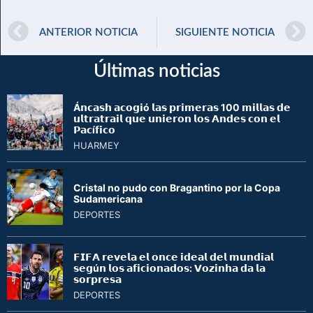
ANTERIOR NOTICIA
SIGUIENTE NOTICIA
Últimas noticias
Á𝗻𝗰𝗮𝘀𝗵 𝗮𝗰𝗼𝗴𝗶ó 𝗹𝗮𝘀 𝗽𝗿𝗶𝗺𝗲𝗿𝗮𝘀 100 𝗺𝗶𝗹𝗹𝗮𝘀 𝗱𝗲
𝘂𝗹𝘁𝗿𝗮𝘁𝗿𝗮𝗶𝗹 𝗾𝘂𝗲 𝘂𝗻𝗶𝗲𝗿𝗼𝗻 𝗹𝗼𝘀 𝗔𝗻𝗱𝗲𝘀 𝗰𝗼𝗻 𝗲𝗹
𝗣𝗮𝗰í𝗳𝗶𝗰𝗼
HUARMEY
Cristal no pudo con Bragantino por la Copa
Sudamericana
DEPORTES
𝗙𝗜𝗙𝗔 𝗿𝗲𝘃𝗲𝗹𝗮 𝗲𝗹 𝗼𝗻𝗰𝗲 𝗶𝗱𝗲𝗮𝗹 𝗱𝗲𝗹 𝗺𝘂𝗻𝗱𝗶𝗮𝗹
𝘀𝗲𝗴ú𝗻 𝗹𝗼𝘀 𝗮𝗳𝗶𝗰𝗶𝗼𝗻𝗮𝗱𝗼𝘀: 𝗩𝗼𝘇𝗶𝗻𝗵𝗮 𝗱𝗮 𝗹𝗮
𝘀𝗼𝗿𝗽𝗿𝗲𝘀𝗮
DEPORTES