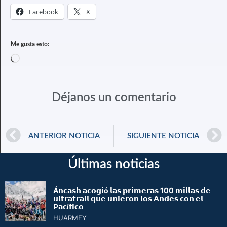
Facebook
X
Me gusta esto:
Déjanos un comentario
ANTERIOR NOTICIA
SIGUIENTE NOTICIA
Últimas noticias
Á𝗻𝗰𝗮𝘀𝗵 𝗮𝗰𝗼𝗴𝗶ó 𝗹𝗮𝘀 𝗽𝗿𝗶𝗺𝗲𝗿𝗮𝘀 100 𝗺𝗶𝗹𝗹𝗮𝘀 𝗱𝗲
𝘂𝗹𝘁𝗿𝗮𝘁𝗿𝗮𝗶𝗹 𝗾𝘂𝗲 𝘂𝗻𝗶𝗲𝗿𝗼𝗻 𝗹𝗼𝘀 𝗔𝗻𝗱𝗲𝘀 𝗰𝗼𝗻 𝗲𝗹
𝗣𝗮𝗰í𝗳𝗶𝗰𝗼
HUARMEY