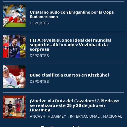
Cristal no pudo con Bragantino por la Copa
Sudamericana
DEPORTES
𝗙𝗜𝗙𝗔 𝗿𝗲𝘃𝗲𝗹𝗮 𝗲𝗹 𝗼𝗻𝗰𝗲 𝗶𝗱𝗲𝗮𝗹 𝗱𝗲𝗹 𝗺𝘂𝗻𝗱𝗶𝗮𝗹
𝘀𝗲𝗴ú𝗻 𝗹𝗼𝘀 𝗮𝗳𝗶𝗰𝗶𝗼𝗻𝗮𝗱𝗼𝘀: 𝗩𝗼𝘇𝗶𝗻𝗵𝗮 𝗱𝗮 𝗹𝗮
𝘀𝗼𝗿𝗽𝗿𝗲𝘀𝗮
DEPORTES
𝗕𝘂𝘀𝗲 𝗰𝗹𝗮𝘀𝗶𝗳𝗶𝗰𝗮 𝗮 𝗰𝘂𝗮𝗿𝘁𝗼𝘀 𝗲𝗻 𝗞𝗶𝘁𝘇𝗯ü𝗵𝗲𝗹
DEPORTES
¡𝗩𝘂𝗲𝗹𝘃𝗲 «𝗹𝗮 𝗥𝘂𝘁𝗮 𝗱𝗲𝗹 𝗖𝗮𝘇𝗮𝗱𝗼𝗿»! 3 𝗣𝗶𝗲𝗱𝗿𝗮𝘀»
𝘀𝗲 𝗿𝗲𝗮𝗹𝗶𝘇𝗮𝗿á 𝗲𝘀𝘁𝗲 25 𝘆 26 𝗱𝗲 𝗷𝘂𝗹𝗶𝗼 𝗲𝗻
𝗛𝘂𝗮𝗿𝗺𝗲𝘆
ANCASH
,
HUARMEY
,
INTERNACIONAL
,
NACIONAL