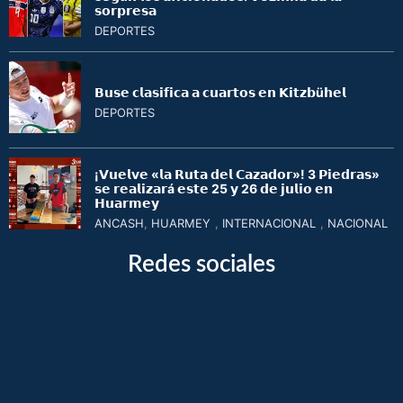
𝘀𝗼𝗿𝗽𝗿𝗲𝘀𝗮
DEPORTES
𝗕𝘂𝘀𝗲 𝗰𝗹𝗮𝘀𝗶𝗳𝗶𝗰𝗮 𝗮 𝗰𝘂𝗮𝗿𝘁𝗼𝘀 𝗲𝗻 𝗞𝗶𝘁𝘇𝗯ü𝗵𝗲𝗹
DEPORTES
¡𝗩𝘂𝗲𝗹𝘃𝗲 «𝗹𝗮 𝗥𝘂𝘁𝗮 𝗱𝗲𝗹 𝗖𝗮𝘇𝗮𝗱𝗼𝗿»! 3 𝗣𝗶𝗲𝗱𝗿𝗮𝘀»
𝘀𝗲 𝗿𝗲𝗮𝗹𝗶𝘇𝗮𝗿á 𝗲𝘀𝘁𝗲 25 𝘆 26 𝗱𝗲 𝗷𝘂𝗹𝗶𝗼 𝗲𝗻
𝗛𝘂𝗮𝗿𝗺𝗲𝘆
ANCASH
,
HUARMEY
,
INTERNACIONAL
,
NACIONAL
Redes sociales