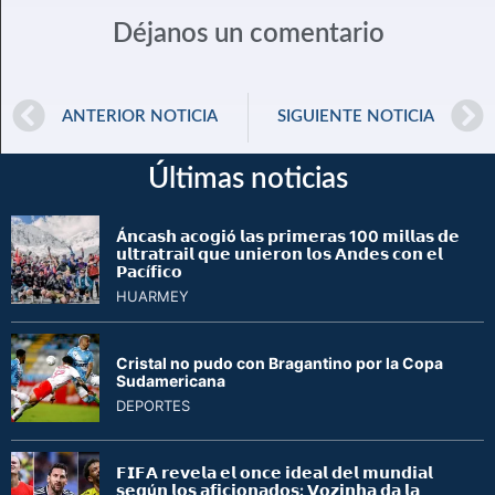
Déjanos un comentario
ANTERIOR NOTICIA
SIGUIENTE NOTICIA
Últimas noticias
Á𝗻𝗰𝗮𝘀𝗵 𝗮𝗰𝗼𝗴𝗶ó 𝗹𝗮𝘀 𝗽𝗿𝗶𝗺𝗲𝗿𝗮𝘀 100 𝗺𝗶𝗹𝗹𝗮𝘀 𝗱𝗲
𝘂𝗹𝘁𝗿𝗮𝘁𝗿𝗮𝗶𝗹 𝗾𝘂𝗲 𝘂𝗻𝗶𝗲𝗿𝗼𝗻 𝗹𝗼𝘀 𝗔𝗻𝗱𝗲𝘀 𝗰𝗼𝗻 𝗲𝗹
𝗣𝗮𝗰í𝗳𝗶𝗰𝗼
HUARMEY
Cristal no pudo con Bragantino por la Copa
Sudamericana
DEPORTES
𝗙𝗜𝗙𝗔 𝗿𝗲𝘃𝗲𝗹𝗮 𝗲𝗹 𝗼𝗻𝗰𝗲 𝗶𝗱𝗲𝗮𝗹 𝗱𝗲𝗹 𝗺𝘂𝗻𝗱𝗶𝗮𝗹
𝘀𝗲𝗴ú𝗻 𝗹𝗼𝘀 𝗮𝗳𝗶𝗰𝗶𝗼𝗻𝗮𝗱𝗼𝘀: 𝗩𝗼𝘇𝗶𝗻𝗵𝗮 𝗱𝗮 𝗹𝗮