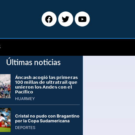
S
Últimas noticias
Á𝗻𝗰𝗮𝘀𝗵 𝗮𝗰𝗼𝗴𝗶ó 𝗹𝗮𝘀 𝗽𝗿𝗶𝗺𝗲𝗿𝗮𝘀
100 𝗺𝗶𝗹𝗹𝗮𝘀 𝗱𝗲 𝘂𝗹𝘁𝗿𝗮𝘁𝗿𝗮𝗶𝗹 𝗾𝘂𝗲
𝘂𝗻𝗶𝗲𝗿𝗼𝗻 𝗹𝗼𝘀 𝗔𝗻𝗱𝗲𝘀 𝗰𝗼𝗻 𝗲𝗹
𝗣𝗮𝗰í𝗳𝗶𝗰𝗼
HUARMEY
Cristal no pudo con Bragantino
por la Copa Sudamericana
DEPORTES