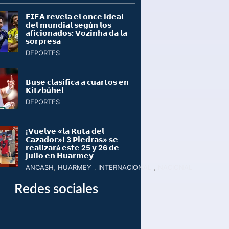
𝗙𝗜𝗙𝗔 𝗿𝗲𝘃𝗲𝗹𝗮 𝗲𝗹 𝗼𝗻𝗰𝗲 𝗶𝗱𝗲𝗮𝗹
𝗱𝗲𝗹 𝗺𝘂𝗻𝗱𝗶𝗮𝗹 𝘀𝗲𝗴ú𝗻 𝗹𝗼𝘀
𝗮𝗳𝗶𝗰𝗶𝗼𝗻𝗮𝗱𝗼𝘀: 𝗩𝗼𝘇𝗶𝗻𝗵𝗮 𝗱𝗮 𝗹𝗮
𝘀𝗼𝗿𝗽𝗿𝗲𝘀𝗮
DEPORTES
𝗕𝘂𝘀𝗲 𝗰𝗹𝗮𝘀𝗶𝗳𝗶𝗰𝗮 𝗮 𝗰𝘂𝗮𝗿𝘁𝗼𝘀 𝗲𝗻
𝗞𝗶𝘁𝘇𝗯ü𝗵𝗲𝗹
DEPORTES
¡𝗩𝘂𝗲𝗹𝘃𝗲 «𝗹𝗮 𝗥𝘂𝘁𝗮 𝗱𝗲𝗹
𝗖𝗮𝘇𝗮𝗱𝗼𝗿»! 3 𝗣𝗶𝗲𝗱𝗿𝗮𝘀» 𝘀𝗲
𝗿𝗲𝗮𝗹𝗶𝘇𝗮𝗿á 𝗲𝘀𝘁𝗲 25 𝘆 26 𝗱𝗲
𝗷𝘂𝗹𝗶𝗼 𝗲𝗻 𝗛𝘂𝗮𝗿𝗺𝗲𝘆
ANCASH
,
HUARMEY
,
INTERNACIONAL
,
NACIONAL
Redes sociales