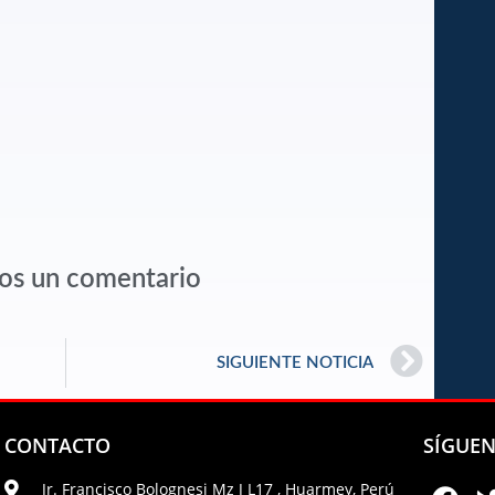
os un comentario
SIGUIENTE NOTICIA
CONTACTO
SÍGUE
Jr. Francisco Bolognesi Mz J L17 , Huarmey, Perú