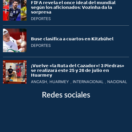
𝗙𝗜𝗙𝗔 𝗿𝗲𝘃𝗲𝗹𝗮 𝗲𝗹 𝗼𝗻𝗰𝗲 𝗶𝗱𝗲𝗮𝗹 𝗱𝗲𝗹 𝗺𝘂𝗻𝗱𝗶𝗮𝗹
𝘀𝗲𝗴ú𝗻 𝗹𝗼𝘀 𝗮𝗳𝗶𝗰𝗶𝗼𝗻𝗮𝗱𝗼𝘀: 𝗩𝗼𝘇𝗶𝗻𝗵𝗮 𝗱𝗮 𝗹𝗮
𝘀𝗼𝗿𝗽𝗿𝗲𝘀𝗮
DEPORTES
𝗕𝘂𝘀𝗲 𝗰𝗹𝗮𝘀𝗶𝗳𝗶𝗰𝗮 𝗮 𝗰𝘂𝗮𝗿𝘁𝗼𝘀 𝗲𝗻 𝗞𝗶𝘁𝘇𝗯ü𝗵𝗲𝗹
DEPORTES
¡𝗩𝘂𝗲𝗹𝘃𝗲 «𝗹𝗮 𝗥𝘂𝘁𝗮 𝗱𝗲𝗹 𝗖𝗮𝘇𝗮𝗱𝗼𝗿»! 3 𝗣𝗶𝗲𝗱𝗿𝗮𝘀»
𝘀𝗲 𝗿𝗲𝗮𝗹𝗶𝘇𝗮𝗿á 𝗲𝘀𝘁𝗲 25 𝘆 26 𝗱𝗲 𝗷𝘂𝗹𝗶𝗼 𝗲𝗻
𝗛𝘂𝗮𝗿𝗺𝗲𝘆
ANCASH
,
HUARMEY
,
INTERNACIONAL
,
NACIONAL
Redes sociales