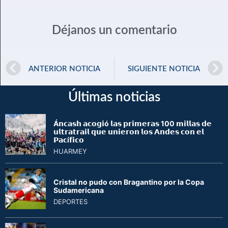
Déjanos un comentario
ANTERIOR NOTICIA
SIGUIENTE NOTICIA
Últimas noticias
Á𝗻𝗰𝗮𝘀𝗵 𝗮𝗰𝗼𝗴𝗶ó 𝗹𝗮𝘀 𝗽𝗿𝗶𝗺𝗲𝗿𝗮𝘀 100 𝗺𝗶𝗹𝗹𝗮𝘀 𝗱𝗲
𝘂𝗹𝘁𝗿𝗮𝘁𝗿𝗮𝗶𝗹 𝗾𝘂𝗲 𝘂𝗻𝗶𝗲𝗿𝗼𝗻 𝗹𝗼𝘀 𝗔𝗻𝗱𝗲𝘀 𝗰𝗼𝗻 𝗲𝗹
𝗣𝗮𝗰í𝗳𝗶𝗰𝗼
HUARMEY
Cristal no pudo con Bragantino por la Copa
Sudamericana
DEPORTES