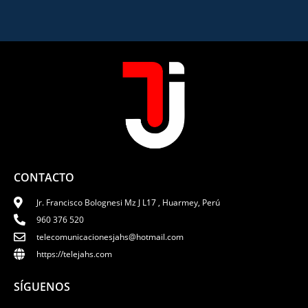
CONTACTO
Jr. Francisco Bolognesi Mz J L17 , Huarmey, Perú
960 376 520
telecomunicacionesjahs@hotmail.com
https://telejahs.com
SÍGUENOS