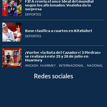
𝗙𝗜𝗙𝗔 𝗿𝗲𝘃𝗲𝗹𝗮 𝗲𝗹 𝗼𝗻𝗰𝗲 𝗶𝗱𝗲𝗮𝗹 𝗱𝗲𝗹 𝗺𝘂𝗻𝗱𝗶𝗮𝗹
𝘀𝗲𝗴ú𝗻 𝗹𝗼𝘀 𝗮𝗳𝗶𝗰𝗶𝗼𝗻𝗮𝗱𝗼𝘀: 𝗩𝗼𝘇𝗶𝗻𝗵𝗮 𝗱𝗮 𝗹𝗮
𝘀𝗼𝗿𝗽𝗿𝗲𝘀𝗮
DEPORTES
𝗕𝘂𝘀𝗲 𝗰𝗹𝗮𝘀𝗶𝗳𝗶𝗰𝗮 𝗮 𝗰𝘂𝗮𝗿𝘁𝗼𝘀 𝗲𝗻 𝗞𝗶𝘁𝘇𝗯ü𝗵𝗲𝗹
DEPORTES
¡𝗩𝘂𝗲𝗹𝘃𝗲 «𝗹𝗮 𝗥𝘂𝘁𝗮 𝗱𝗲𝗹 𝗖𝗮𝘇𝗮𝗱𝗼𝗿»! 3 𝗣𝗶𝗲𝗱𝗿𝗮𝘀»
𝘀𝗲 𝗿𝗲𝗮𝗹𝗶𝘇𝗮𝗿á 𝗲𝘀𝘁𝗲 25 𝘆 26 𝗱𝗲 𝗷𝘂𝗹𝗶𝗼 𝗲𝗻
𝗛𝘂𝗮𝗿𝗺𝗲𝘆
ANCASH
,
HUARMEY
,
INTERNACIONAL
,
NACIONAL
Redes sociales