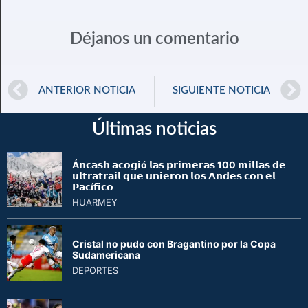
Déjanos un comentario
ANTERIOR NOTICIA
SIGUIENTE NOTICIA
Últimas noticias
Á𝗻𝗰𝗮𝘀𝗵 𝗮𝗰𝗼𝗴𝗶ó 𝗹𝗮𝘀 𝗽𝗿𝗶𝗺𝗲𝗿𝗮𝘀 100 𝗺𝗶𝗹𝗹𝗮𝘀 𝗱𝗲
𝘂𝗹𝘁𝗿𝗮𝘁𝗿𝗮𝗶𝗹 𝗾𝘂𝗲 𝘂𝗻𝗶𝗲𝗿𝗼𝗻 𝗹𝗼𝘀 𝗔𝗻𝗱𝗲𝘀 𝗰𝗼𝗻 𝗲𝗹
𝗣𝗮𝗰í𝗳𝗶𝗰𝗼
HUARMEY
Cristal no pudo con Bragantino por la Copa
Sudamericana
DEPORTES