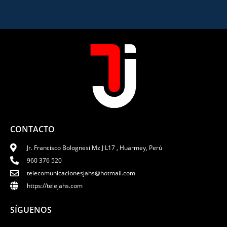
CONTACTO
Jr. Francisco Bolognesi Mz J L17 , Huarmey, Perú
960 376 520
telecomunicacionesjahs@hotmail.com
https://telejahs.com
SÍGUENOS