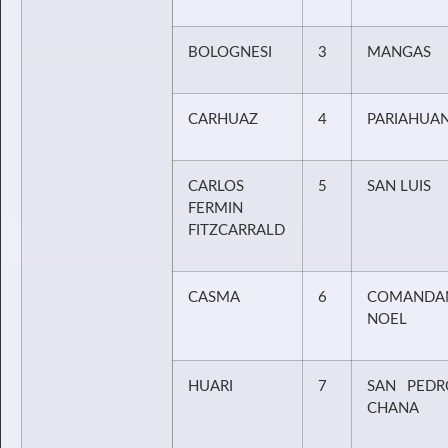
BOLOGNESI
3
MANGAS
CARHUAZ
4
PARIAHUA
CARLOS
5
SAN LUIS
FERMIN
FITZCARRALD
CASMA
6
COMANDA
NOEL
HUARI
7
SAN PEDR
CHANA