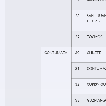
27
MIRACOST
28
SAN JUA
LICUPIS
29
TOCMOCH
CONTUMAZA
30
CHILETE
31
CONTUMA
32
CUPISNIQU
33
GUZMANG