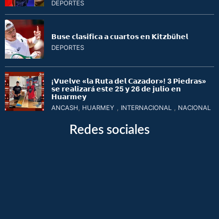
DEPORTES
𝗕𝘂𝘀𝗲 𝗰𝗹𝗮𝘀𝗶𝗳𝗶𝗰𝗮 𝗮 𝗰𝘂𝗮𝗿𝘁𝗼𝘀 𝗲𝗻 𝗞𝗶𝘁𝘇𝗯ü𝗵𝗲𝗹
DEPORTES
¡𝗩𝘂𝗲𝗹𝘃𝗲 «𝗹𝗮 𝗥𝘂𝘁𝗮 𝗱𝗲𝗹 𝗖𝗮𝘇𝗮𝗱𝗼𝗿»! 3 𝗣𝗶𝗲𝗱𝗿𝗮𝘀»
𝘀𝗲 𝗿𝗲𝗮𝗹𝗶𝘇𝗮𝗿á 𝗲𝘀𝘁𝗲 25 𝘆 26 𝗱𝗲 𝗷𝘂𝗹𝗶𝗼 𝗲𝗻
𝗛𝘂𝗮𝗿𝗺𝗲𝘆
ANCASH
,
HUARMEY
,
INTERNACIONAL
,
NACIONAL
Redes sociales