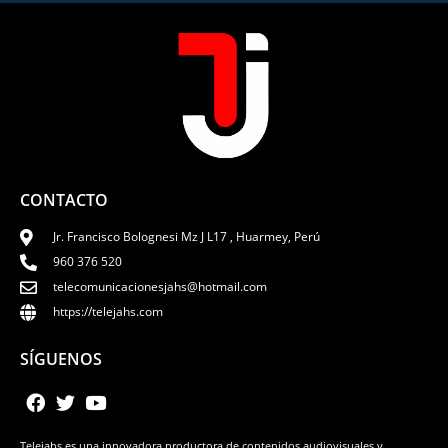
CONTACTO
Jr. Francisco Bolognesi Mz J L17 , Huarmey, Perú
960 376 520
telecomunicacionesjahs@hotmail.com
https://telejahs.com
SÍGUENOS
Telejahs es una innovadora productora de contenidos audiovisuales y