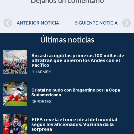
Déjanos un comentario
ANTERIOR NOTICIA
SIGUIENTE NOTICIA
Últimas noticias
Á𝗻𝗰𝗮𝘀𝗵 𝗮𝗰𝗼𝗴𝗶ó 𝗹𝗮𝘀 𝗽𝗿𝗶𝗺𝗲𝗿𝗮𝘀 100 𝗺𝗶𝗹𝗹𝗮𝘀 𝗱𝗲
𝘂𝗹𝘁𝗿𝗮𝘁𝗿𝗮𝗶𝗹 𝗾𝘂𝗲 𝘂𝗻𝗶𝗲𝗿𝗼𝗻 𝗹𝗼𝘀 𝗔𝗻𝗱𝗲𝘀 𝗰𝗼𝗻 𝗲𝗹
𝗣𝗮𝗰í𝗳𝗶𝗰𝗼
HUARMEY
Cristal no pudo con Bragantino por la Copa
Sudamericana
DEPORTES
𝗙𝗜𝗙𝗔 𝗿𝗲𝘃𝗲𝗹𝗮 𝗲𝗹 𝗼𝗻𝗰𝗲 𝗶𝗱𝗲𝗮𝗹 𝗱𝗲𝗹 𝗺𝘂𝗻𝗱𝗶𝗮𝗹
𝘀𝗲𝗴ú𝗻 𝗹𝗼𝘀 𝗮𝗳𝗶𝗰𝗶𝗼𝗻𝗮𝗱𝗼𝘀: 𝗩𝗼𝘇𝗶𝗻𝗵𝗮 𝗱𝗮 𝗹𝗮
𝘀𝗼𝗿𝗽𝗿𝗲𝘀𝗮