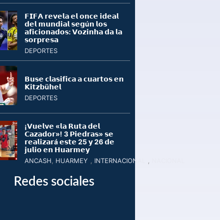
𝗙𝗜𝗙𝗔 𝗿𝗲𝘃𝗲𝗹𝗮 𝗲𝗹 𝗼𝗻𝗰𝗲 𝗶𝗱𝗲𝗮𝗹
𝗱𝗲𝗹 𝗺𝘂𝗻𝗱𝗶𝗮𝗹 𝘀𝗲𝗴ú𝗻 𝗹𝗼𝘀
𝗮𝗳𝗶𝗰𝗶𝗼𝗻𝗮𝗱𝗼𝘀: 𝗩𝗼𝘇𝗶𝗻𝗵𝗮 𝗱𝗮 𝗹𝗮
𝘀𝗼𝗿𝗽𝗿𝗲𝘀𝗮
DEPORTES
𝗕𝘂𝘀𝗲 𝗰𝗹𝗮𝘀𝗶𝗳𝗶𝗰𝗮 𝗮 𝗰𝘂𝗮𝗿𝘁𝗼𝘀 𝗲𝗻
𝗞𝗶𝘁𝘇𝗯ü𝗵𝗲𝗹
DEPORTES
¡𝗩𝘂𝗲𝗹𝘃𝗲 «𝗹𝗮 𝗥𝘂𝘁𝗮 𝗱𝗲𝗹
𝗖𝗮𝘇𝗮𝗱𝗼𝗿»! 3 𝗣𝗶𝗲𝗱𝗿𝗮𝘀» 𝘀𝗲
𝗿𝗲𝗮𝗹𝗶𝘇𝗮𝗿á 𝗲𝘀𝘁𝗲 25 𝘆 26 𝗱𝗲
𝗷𝘂𝗹𝗶𝗼 𝗲𝗻 𝗛𝘂𝗮𝗿𝗺𝗲𝘆
ANCASH
,
HUARMEY
,
INTERNACIONAL
,
NACIONAL
Redes sociales