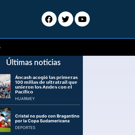
S
Últimas noticias
Á𝗻𝗰𝗮𝘀𝗵 𝗮𝗰𝗼𝗴𝗶ó 𝗹𝗮𝘀 𝗽𝗿𝗶𝗺𝗲𝗿𝗮𝘀
100 𝗺𝗶𝗹𝗹𝗮𝘀 𝗱𝗲 𝘂𝗹𝘁𝗿𝗮𝘁𝗿𝗮𝗶𝗹 𝗾𝘂𝗲
𝘂𝗻𝗶𝗲𝗿𝗼𝗻 𝗹𝗼𝘀 𝗔𝗻𝗱𝗲𝘀 𝗰𝗼𝗻 𝗲𝗹
𝗣𝗮𝗰í𝗳𝗶𝗰𝗼
HUARMEY
Cristal no pudo con Bragantino
por la Copa Sudamericana
DEPORTES