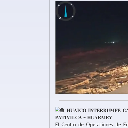
𝐇𝐔𝐀𝐈𝐂𝐎 𝐈𝐍𝐓𝐄𝐑𝐑𝐔𝐌𝐏𝐄 𝐂
𝐏𝐀𝐓𝐈𝐕𝐈𝐋𝐂𝐀 – 𝐇𝐔𝐀𝐑𝐌𝐄𝐘
El Centro de Operaciones de Em