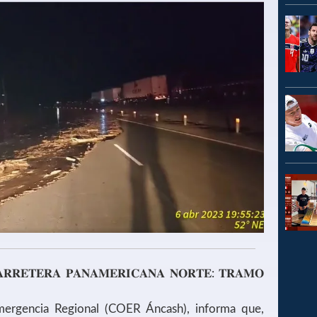
𝐑𝐑𝐄𝐓𝐄𝐑𝐀 𝐏𝐀𝐍𝐀𝐌𝐄𝐑𝐈𝐂𝐀𝐍𝐀 𝐍𝐎𝐑𝐓𝐄: 𝐓𝐑𝐀𝐌𝐎
ergencia Regional (COER Áncash), informa que,