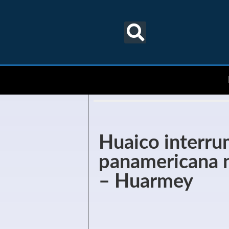
Huaico interru
panamericana n
– Huarmey