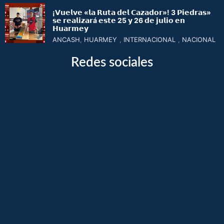
¡𝗩𝘂𝗲𝗹𝘃𝗲 «𝗹𝗮 𝗥𝘂𝘁𝗮 𝗱𝗲𝗹 𝗖𝗮𝘇𝗮𝗱𝗼𝗿»! 3 𝗣𝗶𝗲𝗱𝗿𝗮𝘀»
𝘀𝗲 𝗿𝗲𝗮𝗹𝗶𝘇𝗮𝗿á 𝗲𝘀𝘁𝗲 25 𝘆 26 𝗱𝗲 𝗷𝘂𝗹𝗶𝗼 𝗲𝗻
𝗛𝘂𝗮𝗿𝗺𝗲𝘆
ANCASH
,
HUARMEY
,
INTERNACIONAL
,
NACIONAL
Redes sociales