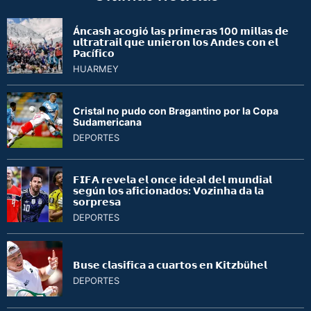
Á𝗻𝗰𝗮𝘀𝗵 𝗮𝗰𝗼𝗴𝗶ó 𝗹𝗮𝘀 𝗽𝗿𝗶𝗺𝗲𝗿𝗮𝘀 100 𝗺𝗶𝗹𝗹𝗮𝘀 𝗱𝗲
𝘂𝗹𝘁𝗿𝗮𝘁𝗿𝗮𝗶𝗹 𝗾𝘂𝗲 𝘂𝗻𝗶𝗲𝗿𝗼𝗻 𝗹𝗼𝘀 𝗔𝗻𝗱𝗲𝘀 𝗰𝗼𝗻 𝗲𝗹
𝗣𝗮𝗰í𝗳𝗶𝗰𝗼
HUARMEY
Cristal no pudo con Bragantino por la Copa
Sudamericana
DEPORTES
𝗙𝗜𝗙𝗔 𝗿𝗲𝘃𝗲𝗹𝗮 𝗲𝗹 𝗼𝗻𝗰𝗲 𝗶𝗱𝗲𝗮𝗹 𝗱𝗲𝗹 𝗺𝘂𝗻𝗱𝗶𝗮𝗹
𝘀𝗲𝗴ú𝗻 𝗹𝗼𝘀 𝗮𝗳𝗶𝗰𝗶𝗼𝗻𝗮𝗱𝗼𝘀: 𝗩𝗼𝘇𝗶𝗻𝗵𝗮 𝗱𝗮 𝗹𝗮
𝘀𝗼𝗿𝗽𝗿𝗲𝘀𝗮
DEPORTES
𝗕𝘂𝘀𝗲 𝗰𝗹𝗮𝘀𝗶𝗳𝗶𝗰𝗮 𝗮 𝗰𝘂𝗮𝗿𝘁𝗼𝘀 𝗲𝗻 𝗞𝗶𝘁𝘇𝗯ü𝗵𝗲𝗹
DEPORTES