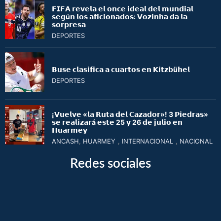
𝗙𝗜𝗙𝗔 𝗿𝗲𝘃𝗲𝗹𝗮 𝗲𝗹 𝗼𝗻𝗰𝗲 𝗶𝗱𝗲𝗮𝗹 𝗱𝗲𝗹 𝗺𝘂𝗻𝗱𝗶𝗮𝗹
𝘀𝗲𝗴ú𝗻 𝗹𝗼𝘀 𝗮𝗳𝗶𝗰𝗶𝗼𝗻𝗮𝗱𝗼𝘀: 𝗩𝗼𝘇𝗶𝗻𝗵𝗮 𝗱𝗮 𝗹𝗮
𝘀𝗼𝗿𝗽𝗿𝗲𝘀𝗮
DEPORTES
𝗕𝘂𝘀𝗲 𝗰𝗹𝗮𝘀𝗶𝗳𝗶𝗰𝗮 𝗮 𝗰𝘂𝗮𝗿𝘁𝗼𝘀 𝗲𝗻 𝗞𝗶𝘁𝘇𝗯ü𝗵𝗲𝗹
DEPORTES
¡𝗩𝘂𝗲𝗹𝘃𝗲 «𝗹𝗮 𝗥𝘂𝘁𝗮 𝗱𝗲𝗹 𝗖𝗮𝘇𝗮𝗱𝗼𝗿»! 3 𝗣𝗶𝗲𝗱𝗿𝗮𝘀»
𝘀𝗲 𝗿𝗲𝗮𝗹𝗶𝘇𝗮𝗿á 𝗲𝘀𝘁𝗲 25 𝘆 26 𝗱𝗲 𝗷𝘂𝗹𝗶𝗼 𝗲𝗻
𝗛𝘂𝗮𝗿𝗺𝗲𝘆
ANCASH
,
HUARMEY
,
INTERNACIONAL
,
NACIONAL
Redes sociales