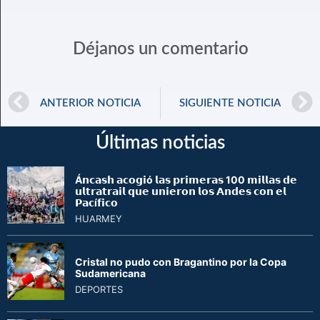
Déjanos un comentario
ANTERIOR NOTICIA
SIGUIENTE NOTICIA
Últimas noticias
Á𝗻𝗰𝗮𝘀𝗵 𝗮𝗰𝗼𝗴𝗶ó 𝗹𝗮𝘀 𝗽𝗿𝗶𝗺𝗲𝗿𝗮𝘀 100 𝗺𝗶𝗹𝗹𝗮𝘀 𝗱𝗲
𝘂𝗹𝘁𝗿𝗮𝘁𝗿𝗮𝗶𝗹 𝗾𝘂𝗲 𝘂𝗻𝗶𝗲𝗿𝗼𝗻 𝗹𝗼𝘀 𝗔𝗻𝗱𝗲𝘀 𝗰𝗼𝗻 𝗲𝗹
𝗣𝗮𝗰í𝗳𝗶𝗰𝗼
HUARMEY
Cristal no pudo con Bragantino por la Copa
Sudamericana
DEPORTES