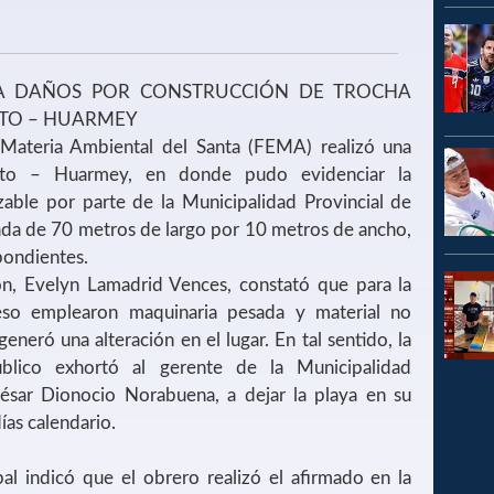
ICA DAÑOS POR CONSTRUCCIÓN DE TROCHA
ITO – HUARMEY
 Materia Ambiental del Santa (FEMA) realizó una
vito – Huarmey, en donde pudo evidenciar la
zable por parte de la Municipalidad Provincial de
a de 70 metros de largo por 10 metros de ancho,
pondientes.
ión, Evelyn Lamadrid Vences, constató que para la
eso emplearon maquinaria pesada y material no
generó una alteración en el lugar. En tal sentido, la
úblico exhortó al gerente de la Municipalidad
ésar Dionocio Norabuena, a dejar la playa en su
ías calendario.
al indicó que el obrero realizó el afirmado en la