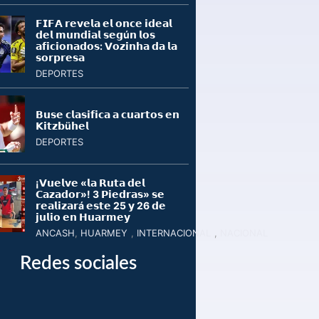
𝗙𝗜𝗙𝗔 𝗿𝗲𝘃𝗲𝗹𝗮 𝗲𝗹 𝗼𝗻𝗰𝗲 𝗶𝗱𝗲𝗮𝗹
𝗱𝗲𝗹 𝗺𝘂𝗻𝗱𝗶𝗮𝗹 𝘀𝗲𝗴ú𝗻 𝗹𝗼𝘀
𝗮𝗳𝗶𝗰𝗶𝗼𝗻𝗮𝗱𝗼𝘀: 𝗩𝗼𝘇𝗶𝗻𝗵𝗮 𝗱𝗮 𝗹𝗮
𝘀𝗼𝗿𝗽𝗿𝗲𝘀𝗮
DEPORTES
𝗕𝘂𝘀𝗲 𝗰𝗹𝗮𝘀𝗶𝗳𝗶𝗰𝗮 𝗮 𝗰𝘂𝗮𝗿𝘁𝗼𝘀 𝗲𝗻
𝗞𝗶𝘁𝘇𝗯ü𝗵𝗲𝗹
DEPORTES
¡𝗩𝘂𝗲𝗹𝘃𝗲 «𝗹𝗮 𝗥𝘂𝘁𝗮 𝗱𝗲𝗹
𝗖𝗮𝘇𝗮𝗱𝗼𝗿»! 3 𝗣𝗶𝗲𝗱𝗿𝗮𝘀» 𝘀𝗲
𝗿𝗲𝗮𝗹𝗶𝘇𝗮𝗿á 𝗲𝘀𝘁𝗲 25 𝘆 26 𝗱𝗲
𝗷𝘂𝗹𝗶𝗼 𝗲𝗻 𝗛𝘂𝗮𝗿𝗺𝗲𝘆
ANCASH
,
HUARMEY
,
INTERNACIONAL
,
NACIONAL
Redes sociales