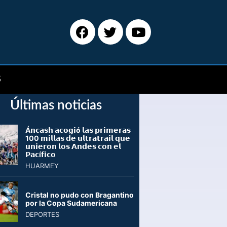
S
Últimas noticias
Á𝗻𝗰𝗮𝘀𝗵 𝗮𝗰𝗼𝗴𝗶ó 𝗹𝗮𝘀 𝗽𝗿𝗶𝗺𝗲𝗿𝗮𝘀
100 𝗺𝗶𝗹𝗹𝗮𝘀 𝗱𝗲 𝘂𝗹𝘁𝗿𝗮𝘁𝗿𝗮𝗶𝗹 𝗾𝘂𝗲
𝘂𝗻𝗶𝗲𝗿𝗼𝗻 𝗹𝗼𝘀 𝗔𝗻𝗱𝗲𝘀 𝗰𝗼𝗻 𝗲𝗹
𝗣𝗮𝗰í𝗳𝗶𝗰𝗼
HUARMEY
Cristal no pudo con Bragantino
por la Copa Sudamericana
DEPORTES